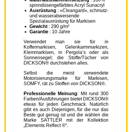
spinndüsengefärbtes Acryl Sunacryl
Ausrüstung
: «Cleangard», schmutz-
und wasserabweisende
Spezialausrüstung für Markisen
Gewicht
: 290 g/m²
Garantie
: 10 Jahre
Verwendet man sie für in
Koffermarkisen, Gelenkarmmarkizen,
Klemmarkisen, in Pergola’s oder als
Sonnensegel; die Stoffe/Tücher von
DICKSON® durchstehen alles.
Selbst die meist verwendete
Motorisierungsmarke für Markisen,
SOMFY, rät zu Stoffen von DICKSON®.
Professionelle Meinung
: Mit rund 300
Farben/Ausführungen bietet DICKSON®
etwas für jeden Geschmack. Natürlich
gibt es auch Diejenigen, für die nur das
Beste gut genug ist und die wählen die
Marke SATTLER mit der Kollektion
„Elements Reflect ®“.