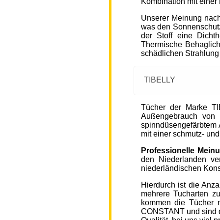
Kombination mit einer
Unserer Meinung nach
was den Sonnenschutz
der Stoff eine Dicht
Thermische Behaglichke
schädlichen Strahlung
TIBELLY
Tücher der Marke T
Außengebrauch von 
spinndüsengefärbtem A
mit einer schmutz- u
Professionelle Mein
den Niederlanden ver
niederländischen Kons
Hierdurch ist die Anz
mehrere Tucharten z
kommen die Tücher 
CONSTANT und sind de