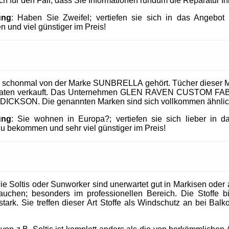
uch für den Fall, dass Sie Informationen rundum die Reparatur I
ung
: Haben Sie Zweifel; vertiefen sie sich in das Angeb
 und viel günstiger im Preis!
 schonmal von der Marke SUNBRELLA gehört. Tücher dieser M
taaten verkauft. Das Unternehmen GLEN RAVEN CUSTOM FABR
 DICKSON. Die genannten Marken sind sich vollkommen ähnlic
ung
: Sie wohnen in Europa?; vertiefen sie sich lieber in 
 bekommen und sehr viel günstiger im Preis!
 Soltis oder Sunworker sind unerwartet gut in Markisen oder al
uchen; besonders im professionellen Bereich. Die Stoffe b
tark. Sie treffen dieser Art Stoffe als Windschutz an bei Balk