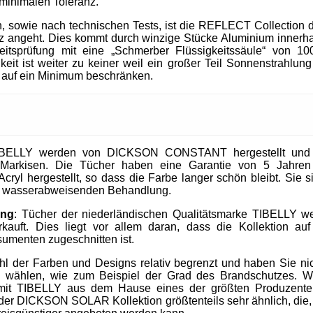
 minimalen Toleranz.
, sowie nach technischen Tests, ist die REFLECT Collection 
 angeht. Dies kommt durch winzige Stücke Aluminium innerhal
heitsprüfung mit eine „Schmerber Flüssigkeitssäule“ von 1
it ist weiter zu keiner weil ein großer Teil Sonnenstrahlung 
 auf ein Minimum beschränken.
IBELLY werden von DICKSON CONSTANT hergestellt und si
Markisen. Die Tücher haben eine Garantie von 5 Jahre
cryl hergestellt, so dass die Farbe langer schön bleibt. Sie 
nd wasserabweisenden Behandlung.
ung
: Tücher der niederländischen Qualitätsmarke TIBELLY we
kauft. Dies liegt vor allem daran, dass die Kollektion 
umenten zugeschnitten ist.
ahl der Farben und Designs relativ begrenzt und haben Sie nic
u wählen, wie zum Beispiel der Grad des Brandschutzes. W
mit TIBELLY aus dem Hause eines der größten Produzent
r DICKSON SOLAR Kollektion größtenteils sehr ähnlich, die