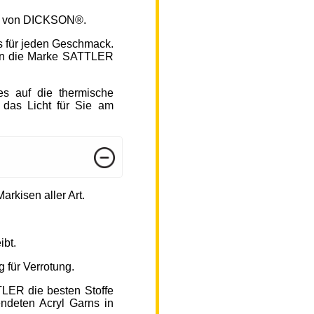
fen von DICKSON®.
s für jeden Geschmack.
hlen die Marke SATTLER
s auf die thermische
 das Licht für Sie am
arkisen aller Art.
ibt.
 für Verrotung.
TLER die besten Stoffe
endeten Acryl Garns in