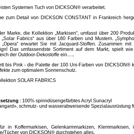
meisten Systemen Tuch von DICKSON® verarbeitet.
iebe zum Detail von DICKSON CONSTANT in Frankreich hergest
r Marke, die Kollektion „Markisen“, umfasst über 200 Produ
Solar Fabrics“ aus über 180 Farben und Mustern. „Symphon
d „Opera“ erwartet Sie mit Jacquard-Stoffen. Zusammen mit 
ign! Das umfassendste Sortiment auf dem Markt, spielt wie
eich der Outdoor-Dekostoffe ein…..
tt bis Pink - die Palette der 100 Uni-Farben von DICKSON® k
effekte zum optimalem Sonnenschutz.
 Kollektion SOLAR FABRICS
setzung
: 100% spinndüsengefärbtes Acryl Sunacryl
angard», schmutz- und wasserabweisende Spezialausrüstung f
ür in Koffermarkisen, Gelenkarmmarkizen, Klemmarkisen, i
ffe/Tücher von DICKSON® durchstehen alles.