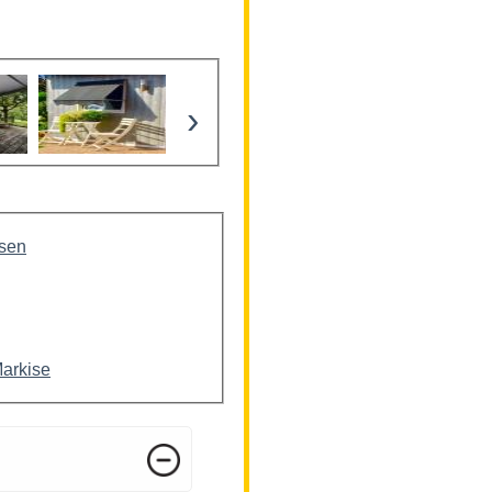
›
isen
Markise