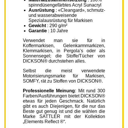
spinndüsengefärbtes Acryl Sunacryl
Ausrüstung
: «Cleangard», schmutz-
und wasserabweisende
Spezialausrüstung für Markisen
Gewicht
: 290 g/m²
Garantie
: 10 Jahre
Verwendet man sie für in
Koffermarkisen, Gelenkarmmarkizen,
Klemmarkisen, in Pergola’s oder als
Sonnensegel; die Stoffe/Tücher von
DICKSON® durchstehen alles.
Selbst die meist verwendete
Motorisierungsmarke für Markisen,
SOMFY, rät zu Stoffen von DICKSON®.
Professionelle Meinung
: Mit rund 300
Farben/Ausführungen bietet DICKSON®
etwas für jeden Geschmack. Natürlich
gibt es auch Diejenigen, für die nur das
Beste gut genug ist und die wählen die
Marke SATTLER mit der Kollektion
„Elements Reflect ®“.