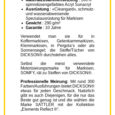
spinndüsengefärbtes Acryl Sunacryl
Ausrüstung
: «Cleangard», schmutz-
und wasserabweisende
Spezialausrüstung für Markisen
Gewicht
: 290 g/m²
Garantie
: 10 Jahre
Verwendet man sie für in
Koffermarkisen, Gelenkarmmarkizen,
Klemmarkisen, in Pergola’s oder als
Sonnensegel; die Stoffe/Tücher von
DICKSON® durchstehen alles.
Selbst die meist verwendete
Motorisierungsmarke für Markisen,
SOMFY, rät zu Stoffen von DICKSON®.
Professionelle Meinung
: Mit rund 300
Farben/Ausführungen bietet DICKSON®
etwas für jeden Geschmack. Natürlich
gibt es auch Diejenigen, für die nur das
Beste gut genug ist und die wählen die
Marke SATTLER mit der Kollektion
„Elements Reflect ®“.