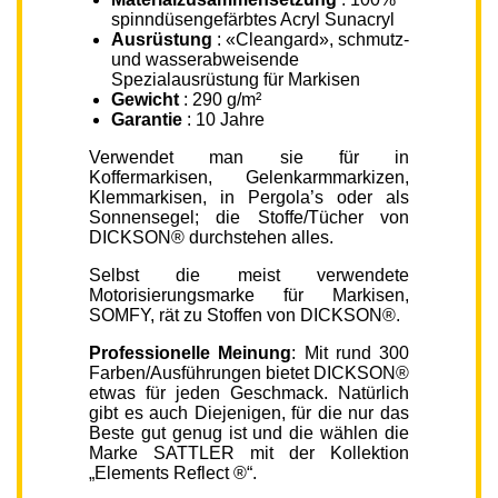
spinndüsengefärbtes Acryl Sunacryl
Ausrüstung
: «Cleangard», schmutz-
und wasserabweisende
Spezialausrüstung für Markisen
Gewicht
: 290 g/m²
Garantie
: 10 Jahre
Verwendet man sie für in
Koffermarkisen, Gelenkarmmarkizen,
Klemmarkisen, in Pergola’s oder als
Sonnensegel; die Stoffe/Tücher von
DICKSON® durchstehen alles.
Selbst die meist verwendete
Motorisierungsmarke für Markisen,
SOMFY, rät zu Stoffen von DICKSON®.
Professionelle Meinung
: Mit rund 300
Farben/Ausführungen bietet DICKSON®
etwas für jeden Geschmack. Natürlich
gibt es auch Diejenigen, für die nur das
Beste gut genug ist und die wählen die
Marke SATTLER mit der Kollektion
„Elements Reflect ®“.