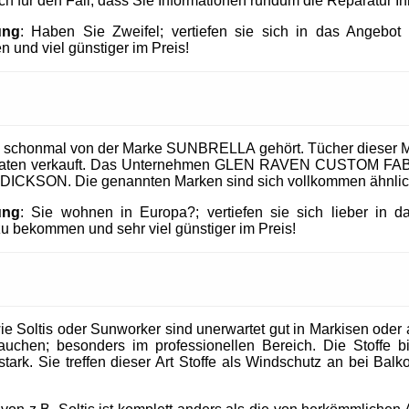
uch für den Fall, dass Sie Informationen rundum die Reparatur I
ung
: Haben Sie Zweifel; vertiefen sie sich in das Angeb
 und viel günstiger im Preis!
 schonmal von der Marke SUNBRELLA gehört. Tücher dieser M
taaten verkauft. Das Unternehmen GLEN RAVEN CUSTOM FABR
 DICKSON. Die genannten Marken sind sich vollkommen ähnlic
ung
: Sie wohnen in Europa?; vertiefen sie sich lieber in 
 bekommen und sehr viel günstiger im Preis!
 Soltis oder Sunworker sind unerwartet gut in Markisen oder al
uchen; besonders im professionellen Bereich. Die Stoffe b
tark. Sie treffen dieser Art Stoffe als Windschutz an bei Balk