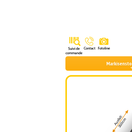
Markisensto
Ausfall:
300cm