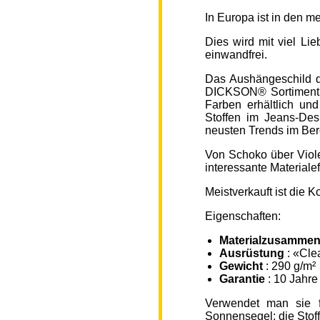
In Europa ist in den 
Dies wird mit viel L
einwandfrei.
Das Aushängeschild de
DICKSON® Sortiment „
Farben erhältlich un
Stoffen im Jeans-Des
neusten Trends im Ber
Von Schoko über Viole
interessante Material
Meistverkauft ist die
Eigenschaften:
Materialzusammen
Ausrüstung
: «Cle
Gewicht
: 290 g/m²
Garantie
: 10 Jahre
Verwendet man sie f
Sonnensegel; die Sto