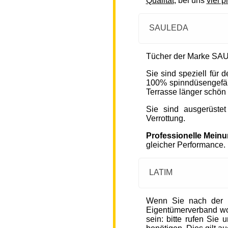
Qualität
, bei uns
viel p
SAULEDA
Tücher der Marke SAU
Sie sind speziell für
100% spinndüsengefärb
Terrasse länger schön 
Sie sind ausgerüste
Verrottung.
Professionelle Mein
gleicher Performance.
LATIM
Wenn Sie nach der 
Eigentümerverband wohn
sein: bitte rufen Sie