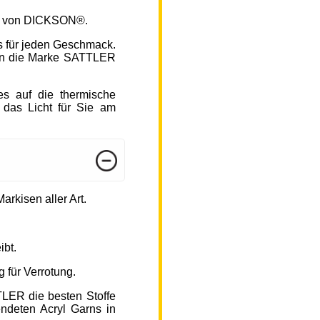
fen von DICKSON®.
s für jeden Geschmack.
hlen die Marke SATTLER
s auf die thermische
 das Licht für Sie am
arkisen aller Art.
ibt.
 für Verrotung.
TLER die besten Stoffe
endeten Acryl Garns in