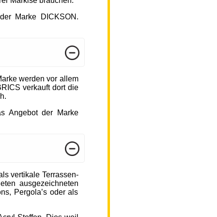
hrer Markise brauchen.
ot der Marke DICKSON.
arke werden vor allem
ICS verkauft dort die
h.
das Angebot der Marke
s vertikale Terrassen-
ieten ausgezeichneten
ons, Pergola’s oder als