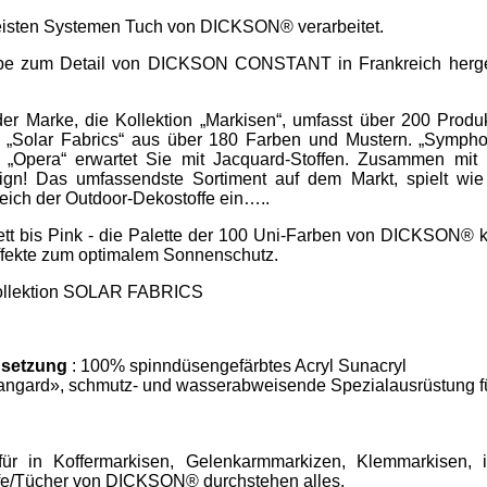
meisten Systemen Tuch von DICKSON® verarbeitet.
iebe zum Detail von DICKSON CONSTANT in Frankreich hergest
r Marke, die Kollektion „Markisen“, umfasst über 200 Produ
Solar Fabrics“ aus über 180 Farben und Mustern. „Symphon
d „Opera“ erwartet Sie mit Jacquard-Stoffen. Zusammen mit 
ign! Das umfassendste Sortiment auf dem Markt, spielt wie
eich der Outdoor-Dekostoffe ein…..
tt bis Pink - die Palette der 100 Uni-Farben von DICKSON® k
effekte zum optimalem Sonnenschutz.
 Kollektion SOLAR FABRICS
setzung
: 100% spinndüsengefärbtes Acryl Sunacryl
angard», schmutz- und wasserabweisende Spezialausrüstung f
ür in Koffermarkisen, Gelenkarmmarkizen, Klemmarkisen, i
ffe/Tücher von DICKSON® durchstehen alles.