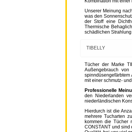
Kombination mit einer
Unserer Meinung nach
was den Sonnenschutz
der Stoff eine Dicht
Thermische Behaglichke
schädlichen Strahlung
TIBELLY
Tücher der Marke T
Außengebrauch von 
spinndüsengefärbtem A
mit einer schmutz- u
Professionelle Mein
den Niederlanden ver
niederländischen Kons
Hierdurch ist die Anz
mehrere Tucharten z
kommen die Tücher 
CONSTANT und sind de