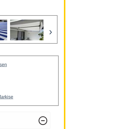
›
isen
Markise