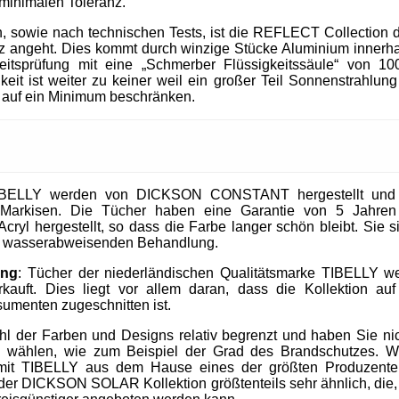
 minimalen Toleranz.
, sowie nach technischen Tests, ist die REFLECT Collection 
 angeht. Dies kommt durch winzige Stücke Aluminium innerhal
heitsprüfung mit eine „Schmerber Flüssigkeitssäule“ von 1
it ist weiter zu keiner weil ein großer Teil Sonnenstrahlung 
 auf ein Minimum beschränken.
IBELLY werden von DICKSON CONSTANT hergestellt und si
Markisen. Die Tücher haben eine Garantie von 5 Jahre
cryl hergestellt, so dass die Farbe langer schön bleibt. Sie 
nd wasserabweisenden Behandlung.
ung
: Tücher der niederländischen Qualitätsmarke TIBELLY we
kauft. Dies liegt vor allem daran, dass die Kollektion 
umenten zugeschnitten ist.
ahl der Farben und Designs relativ begrenzt und haben Sie nic
u wählen, wie zum Beispiel der Grad des Brandschutzes. W
mit TIBELLY aus dem Hause eines der größten Produzent
r DICKSON SOLAR Kollektion größtenteils sehr ähnlich, die