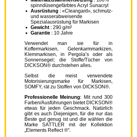
spinndüsengefärbtes Acryl Sunacryl
Ausrüstung
: «Cleangard», schmutz-
und wasserabweisende
Spezialausrüstung für Markisen
Gewicht
: 290 g/m²
Garantie
: 10 Jahre
Verwendet man sie für in
Koffermarkisen, Gelenkarmmarkizen,
Klemmarkisen, in Pergola’s oder als
Sonnensegel; die Stoffe/Tücher von
DICKSON® durchstehen alles.
Selbst die meist verwendete
Motorisierungsmarke für Markisen,
SOMFY, rät zu Stoffen von DICKSON®.
Professionelle Meinung
: Mit rund 300
Farben/Ausführungen bietet DICKSON®
etwas für jeden Geschmack. Natürlich
gibt es auch Diejenigen, für die nur das
Beste gut genug ist und die wählen die
Marke SATTLER mit der Kollektion
„Elements Reflect ®“.