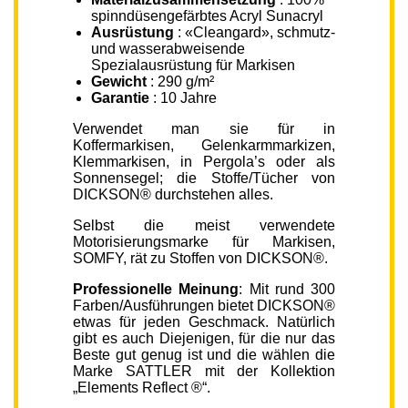
spinndüsengefärbtes Acryl Sunacryl
Ausrüstung
: «Cleangard», schmutz-
und wasserabweisende
Spezialausrüstung für Markisen
Gewicht
: 290 g/m²
Garantie
: 10 Jahre
Verwendet man sie für in
Koffermarkisen, Gelenkarmmarkizen,
Klemmarkisen, in Pergola’s oder als
Sonnensegel; die Stoffe/Tücher von
DICKSON® durchstehen alles.
Selbst die meist verwendete
Motorisierungsmarke für Markisen,
SOMFY, rät zu Stoffen von DICKSON®.
Professionelle Meinung
: Mit rund 300
Farben/Ausführungen bietet DICKSON®
etwas für jeden Geschmack. Natürlich
gibt es auch Diejenigen, für die nur das
Beste gut genug ist und die wählen die
Marke SATTLER mit der Kollektion
„Elements Reflect ®“.