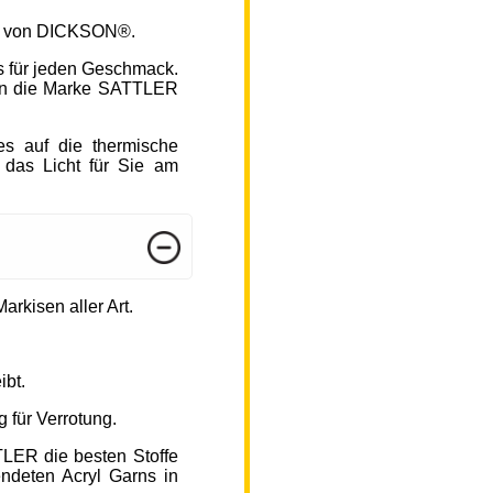
fen von DICKSON®.
s für jeden Geschmack.
hlen die Marke SATTLER
s auf die thermische
 das Licht für Sie am
arkisen aller Art.
ibt.
 für Verrotung.
TLER die besten Stoffe
endeten Acryl Garns in