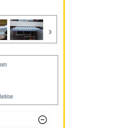
›
isen
Markise