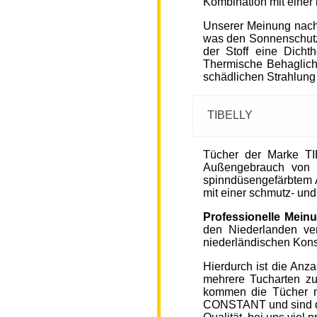
Kombination mit einer
Unserer Meinung nach
was den Sonnenschutz
der Stoff eine Dicht
Thermische Behaglichke
schädlichen Strahlung
TIBELLY
Tücher der Marke T
Außengebrauch von 
spinndüsengefärbtem A
mit einer schmutz- u
Professionelle Mein
den Niederlanden ver
niederländischen Kons
Hierdurch ist die Anz
mehrere Tucharten z
kommen die Tücher 
CONSTANT und sind de