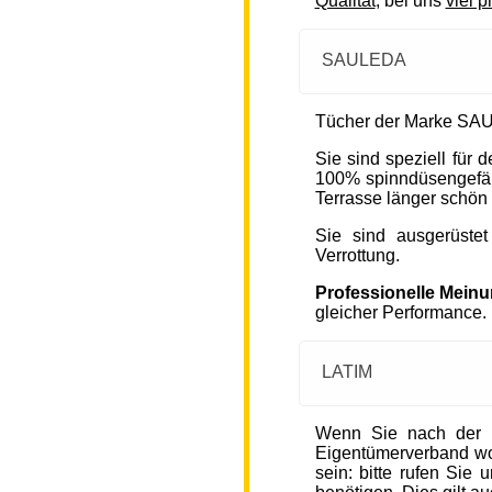
Qualität
, bei uns
viel p
SAULEDA
Tücher der Marke SAU
Sie sind speziell für
100% spinndüsengefärb
Terrasse länger schön 
Sie sind ausgerüste
Verrottung.
Professionelle Mein
gleicher Performance.
LATIM
Wenn Sie nach der 
Eigentümerverband wohn
sein: bitte rufen Sie