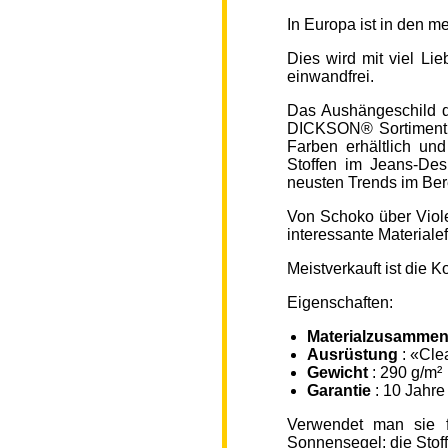
In Europa ist in den 
Dies wird mit viel L
einwandfrei.
Das Aushängeschild de
DICKSON® Sortiment „
Farben erhältlich un
Stoffen im Jeans-Des
neusten Trends im Ber
Von Schoko über Viole
interessante Material
Meistverkauft ist die
Eigenschaften:
Materialzusammen
Ausrüstung
: «Cle
Gewicht
: 290 g/m²
Garantie
: 10 Jahre
Verwendet man sie f
Sonnensegel; die Sto