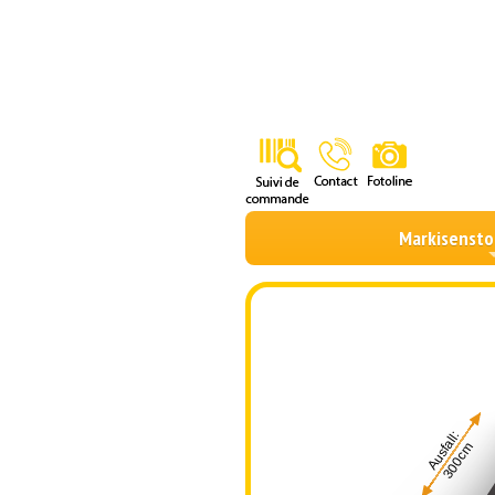
Markisensto
Ausfall:
300cm