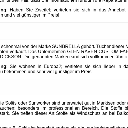
uch für den Fall, dass Sie Informationen rundum die Reparatur I
ung
: Haben Sie Zweifel; vertiefen sie sich in das Angeb
 und viel günstiger im Preis!
 schonmal von der Marke SUNBRELLA gehört. Tücher dieser M
taaten verkauft. Das Unternehmen GLEN RAVEN CUSTOM FABR
 DICKSON. Die genannten Marken sind sich vollkommen ähnlic
ung
: Sie wohnen in Europa?; vertiefen sie sich lieber in 
 bekommen und sehr viel günstiger im Preis!
 Soltis oder Sunworker sind unerwartet gut in Markisen oder al
uchen; besonders im professionellen Bereich. Die Stoffe b
tark. Sie treffen dieser Art Stoffe als Windschutz an bei Balk