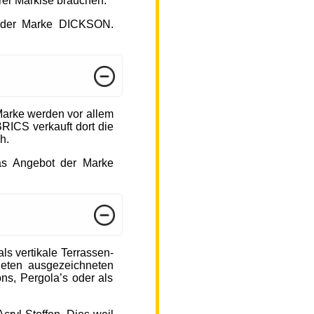
hrer Markise brauchen.
ot der Marke DICKSON.
arke werden vor allem
ICS verkauft dort die
h.
das Angebot der Marke
s vertikale Terrassen-
ieten ausgezeichneten
ons, Pergola’s oder als