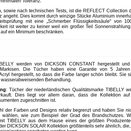
 minimalen Toleranz.
, sowie nach technischen Tests, ist die REFLECT Collection 
 angeht. Dies kommt durch winzige Stücke Aluminium innerhal
heitsprüfung mit eine „Schmerber Flüssigkeitssäule“ von 1
it ist weiter zu keiner weil ein großer Teil Sonnenstrahlung 
 auf ein Minimum beschränken.
IBELLY werden von DICKSON CONSTANT hergestellt und si
Markisen. Die Tücher haben eine Garantie von 5 Jahre
cryl hergestellt, so dass die Farbe langer schön bleibt. Sie 
nd wasserabweisenden Behandlung.
ung
: Tücher der niederländischen Qualitätsmarke TIBELLY we
kauft. Dies liegt vor allem daran, dass die Kollektion 
umenten zugeschnitten ist.
ahl der Farben und Designs relativ begrenzt und haben Sie nic
u wählen, wie zum Beispiel der Grad des Brandschutzes. W
mit TIBELLY aus dem Hause eines der größten Produzent
r DICKSON SOLAR Kollektion größtenteils sehr ähnlich, die