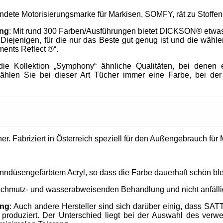
endete Motorisierungsmarke für Markisen, SOMFY, rät zu Stof
ung
: Mit rund 300 Farben/Ausführungen bietet DICKSON® etwa
h Diejenigen, für die nur das Beste gut genug ist und die wä
ments Reflect ®“.
e Kollektion „Symphony“ ähnliche Qualitäten, bei denen e
ählen Sie bei dieser Art Tücher immer eine Farbe, bei der
. Fabriziert in Österreich speziell für den Außengebrauch für M
nndüsengefärbtem Acryl, so dass die Farbe dauerhaft schön ble
 schmutz- und wasserabweisenden Behandlung und nicht anfällig
ung
: Auch andere Hersteller sind sich darüber einig, dass SAT
produziert. Der Unterschied liegt bei der Auswahl des verw