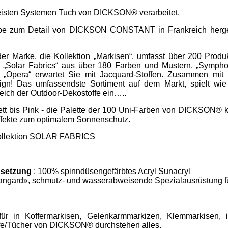
meisten Systemen Tuch von DICKSON® verarbeitet.
iebe zum Detail von DICKSON CONSTANT in Frankreich hergest
r Marke, die Kollektion „Markisen“, umfasst über 200 Produ
Solar Fabrics“ aus über 180 Farben und Mustern. „Symphon
d „Opera“ erwartet Sie mit Jacquard-Stoffen. Zusammen mit 
ign! Das umfassendste Sortiment auf dem Markt, spielt wie
eich der Outdoor-Dekostoffe ein…..
tt bis Pink - die Palette der 100 Uni-Farben von DICKSON® k
effekte zum optimalem Sonnenschutz.
 Kollektion SOLAR FABRICS
setzung
: 100% spinndüsengefärbtes Acryl Sunacryl
angard», schmutz- und wasserabweisende Spezialausrüstung f
ür in Koffermarkisen, Gelenkarmmarkizen, Klemmarkisen, i
ffe/Tücher von DICKSON® durchstehen alles.