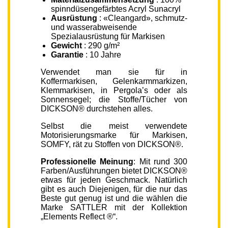
spinndüsengefärbtes Acryl Sunacryl
Ausrüstung
: «Cleangard», schmutz-
und wasserabweisende
Spezialausrüstung für Markisen
Gewicht
: 290 g/m²
Garantie
: 10 Jahre
Verwendet man sie für in
Koffermarkisen, Gelenkarmmarkizen,
Klemmarkisen, in Pergola’s oder als
Sonnensegel; die Stoffe/Tücher von
DICKSON® durchstehen alles.
Selbst die meist verwendete
Motorisierungsmarke für Markisen,
SOMFY, rät zu Stoffen von DICKSON®.
Professionelle Meinung
: Mit rund 300
Farben/Ausführungen bietet DICKSON®
etwas für jeden Geschmack. Natürlich
gibt es auch Diejenigen, für die nur das
Beste gut genug ist und die wählen die
Marke SATTLER mit der Kollektion
„Elements Reflect ®“.