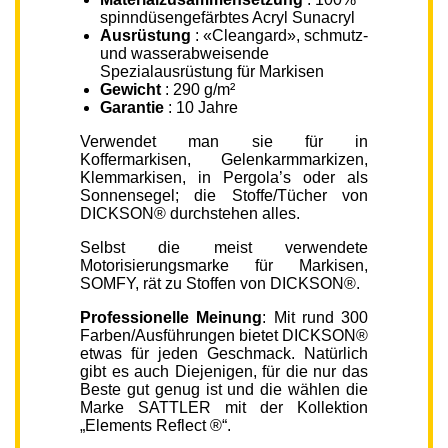
spinndüsengefärbtes Acryl Sunacryl
Ausrüstung
: «Cleangard», schmutz-
und wasserabweisende
Spezialausrüstung für Markisen
Gewicht
: 290 g/m²
Garantie
: 10 Jahre
Verwendet man sie für in
Koffermarkisen, Gelenkarmmarkizen,
Klemmarkisen, in Pergola’s oder als
Sonnensegel; die Stoffe/Tücher von
DICKSON® durchstehen alles.
Selbst die meist verwendete
Motorisierungsmarke für Markisen,
SOMFY, rät zu Stoffen von DICKSON®.
Professionelle Meinung
: Mit rund 300
Farben/Ausführungen bietet DICKSON®
etwas für jeden Geschmack. Natürlich
gibt es auch Diejenigen, für die nur das
Beste gut genug ist und die wählen die
Marke SATTLER mit der Kollektion
„Elements Reflect ®“.