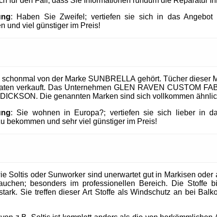
uch für den Fall, dass Sie Informationen rundum die Reparatur I
ung
: Haben Sie Zweifel; vertiefen sie sich in das Angeb
 und viel günstiger im Preis!
 schonmal von der Marke SUNBRELLA gehört. Tücher dieser M
taaten verkauft. Das Unternehmen GLEN RAVEN CUSTOM FABR
 DICKSON. Die genannten Marken sind sich vollkommen ähnlic
ung
: Sie wohnen in Europa?; vertiefen sie sich lieber in 
 bekommen und sehr viel günstiger im Preis!
 Soltis oder Sunworker sind unerwartet gut in Markisen oder al
uchen; besonders im professionellen Bereich. Die Stoffe b
tark. Sie treffen dieser Art Stoffe als Windschutz an bei Balk