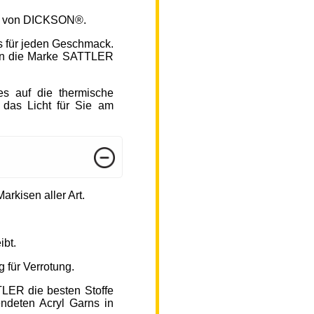
fen von DICKSON®.
s für jeden Geschmack.
hlen die Marke SATTLER
s auf die thermische
 das Licht für Sie am
arkisen aller Art.
ibt.
 für Verrotung.
TLER die besten Stoffe
endeten Acryl Garns in