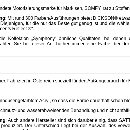
endete Motorisierungsmarke für Markisen, SOMFY, rät zu Stof
ung
: Mit rund 300 Farben/Ausführungen bietet DICKSON® etwa
h Diejenigen, für die nur das Beste gut genug ist und die wä
ments Reflect ®“.
e Kollektion „Symphony“ ähnliche Qualitäten, bei denen e
ählen Sie bei dieser Art Tücher immer eine Farbe, bei der
. Fabriziert in Österreich speziell für den Außengebrauch für M
nndüsengefärbtem Acryl, so dass die Farbe dauerhaft schön ble
 schmutz- und wasserabweisenden Behandlung und nicht anfällig
ung
: Auch andere Hersteller sind sich darüber einig, dass SAT
produziert. Der Unterschied liegt bei der Auswahl des verw