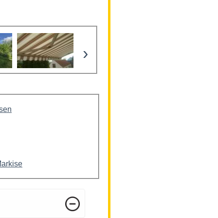
›
isen
Markise