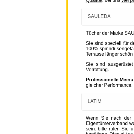
Qualität
, bei uns
viel p
SAULEDA
Tücher der Marke SAU
Sie sind speziell für
100% spinndüsengefärb
Terrasse länger schön 
Sie sind ausgerüste
Verrottung.
Professionelle Mein
gleicher Performance.
LATIM
Wenn Sie nach der 
Eigentümerverband wohn
sein: bitte rufen Sie