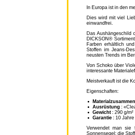
In Europa ist in den 
Dies wird mit viel L
einwandfrei.
Das Aushängeschild de
DICKSON® Sortiment „
Farben erhältlich un
Stoffen im Jeans-Des
neusten Trends im Ber
Von Schoko über Viole
interessante Material
Meistverkauft ist die
Eigenschaften:
Materialzusammen
Ausrüstung
: «Cle
Gewicht
: 290 g/m²
Garantie
: 10 Jahre
Verwendet man sie f
Sonnensegel; die Sto