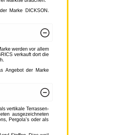
hrer Markise brauchen.
ot der Marke DICKSON.
arke werden vor allem
ICS verkauft dort die
h.
das Angebot der Marke
s vertikale Terrassen-
ieten ausgezeichneten
ons, Pergola’s oder als