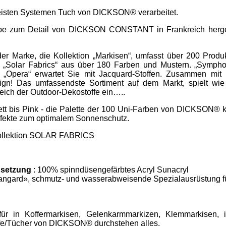
meisten Systemen Tuch von DICKSON® verarbeitet.
iebe zum Detail von DICKSON CONSTANT in Frankreich hergest
r Marke, die Kollektion „Markisen“, umfasst über 200 Produ
Solar Fabrics“ aus über 180 Farben und Mustern. „Symphon
d „Opera“ erwartet Sie mit Jacquard-Stoffen. Zusammen mit 
ign! Das umfassendste Sortiment auf dem Markt, spielt wie
eich der Outdoor-Dekostoffe ein…..
tt bis Pink - die Palette der 100 Uni-Farben von DICKSON® k
effekte zum optimalem Sonnenschutz.
 Kollektion SOLAR FABRICS
setzung
: 100% spinndüsengefärbtes Acryl Sunacryl
angard», schmutz- und wasserabweisende Spezialausrüstung f
ür in Koffermarkisen, Gelenkarmmarkizen, Klemmarkisen, i
ffe/Tücher von DICKSON® durchstehen alles.