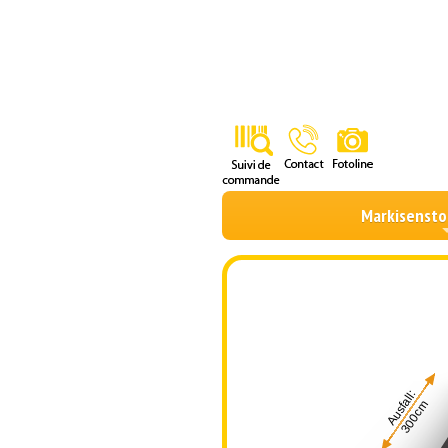
Markisensto
Ausfall:
300cm