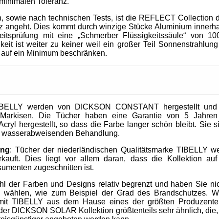
 minimalen Toleranz.
, sowie nach technischen Tests, ist die REFLECT Collection 
 angeht. Dies kommt durch winzige Stücke Aluminium innerhal
heitsprüfung mit eine „Schmerber Flüssigkeitssäule“ von 1
it ist weiter zu keiner weil ein großer Teil Sonnenstrahlung 
 auf ein Minimum beschränken.
IBELLY werden von DICKSON CONSTANT hergestellt und si
Markisen. Die Tücher haben eine Garantie von 5 Jahre
cryl hergestellt, so dass die Farbe langer schön bleibt. Sie 
nd wasserabweisenden Behandlung.
ung
: Tücher der niederländischen Qualitätsmarke TIBELLY we
kauft. Dies liegt vor allem daran, dass die Kollektion 
umenten zugeschnitten ist.
ahl der Farben und Designs relativ begrenzt und haben Sie nic
u wählen, wie zum Beispiel der Grad des Brandschutzes. W
mit TIBELLY aus dem Hause eines der größten Produzent
r DICKSON SOLAR Kollektion größtenteils sehr ähnlich, die