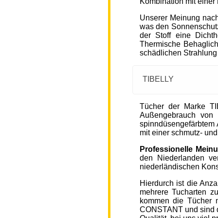
Kombination mit einer
Unserer Meinung nach
was den Sonnenschutz
der Stoff eine Dicht
Thermische Behaglichke
schädlichen Strahlung
TIBELLY
Tücher der Marke T
Außengebrauch von 
spinndüsengefärbtem A
mit einer schmutz- u
Professionelle Mein
den Niederlanden ver
niederländischen Kons
Hierdurch ist die Anz
mehrere Tucharten z
kommen die Tücher 
CONSTANT und sind de