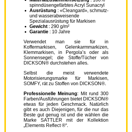
spinndüsengefärbtes Acryl Sunacryl
Ausrüstung
: «Cleangard», schmutz-
und wasserabweisende
Spezialausrüstung für Markisen
Gewicht
: 290 g/m²
Garantie
: 10 Jahre
Verwendet man sie für in
Koffermarkisen, Gelenkarmmarkizen,
Klemmarkisen, in Pergola’s oder als
Sonnensegel; die Stoffe/Tücher von
DICKSON® durchstehen alles.
Selbst die meist verwendete
Motorisierungsmarke für Markisen,
SOMFY, rät zu Stoffen von DICKSON®.
Professionelle Meinung
: Mit rund 300
Farben/Ausführungen bietet DICKSON®
etwas für jeden Geschmack. Natürlich
gibt es auch Diejenigen, für die nur das
Beste gut genug ist und die wählen die
Marke SATTLER mit der Kollektion
„Elements Reflect ®“.