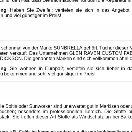
uch für den Fall, dass Sie Informationen rundum die Reparatur I
ung
: Haben Sie Zweifel; vertiefen sie sich in das Angeb
 und viel günstiger im Preis!
 schonmal von der Marke SUNBRELLA gehört. Tücher dieser M
taaten verkauft. Das Unternehmen GLEN RAVEN CUSTOM FABR
 DICKSON. Die genannten Marken sind sich vollkommen ähnlic
ung
: Sie wohnen in Europa?; vertiefen sie sich lieber in 
 bekommen und sehr viel günstiger im Preis!
 Soltis oder Sunworker sind unerwartet gut in Markisen oder al
uchen; besonders im professionellen Bereich. Die Stoffe b
tark. Sie treffen dieser Art Stoffe als Windschutz an bei Balk