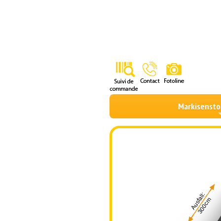
Markisensto
Ausfall:
300cm