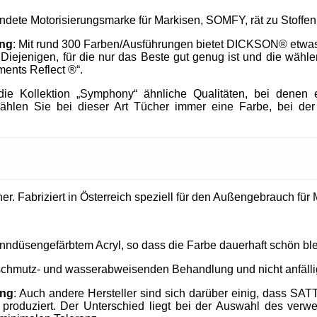
endete Motorisierungsmarke für Markisen, SOMFY, rät zu Stof
ung
: Mit rund 300 Farben/Ausführungen bietet DICKSON® etwa
h Diejenigen, für die nur das Beste gut genug ist und die wä
ments Reflect ®“.
e Kollektion „Symphony“ ähnliche Qualitäten, bei denen e
ählen Sie bei dieser Art Tücher immer eine Farbe, bei der
. Fabriziert in Österreich speziell für den Außengebrauch für M
nndüsengefärbtem Acryl, so dass die Farbe dauerhaft schön ble
 schmutz- und wasserabweisenden Behandlung und nicht anfällig
ung
: Auch andere Hersteller sind sich darüber einig, dass SAT
produziert. Der Unterschied liegt bei der Auswahl des verw