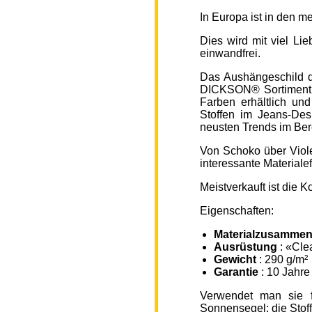
In Europa ist in den 
Dies wird mit viel L
einwandfrei.
Das Aushängeschild de
DICKSON® Sortiment „
Farben erhältlich un
Stoffen im Jeans-Des
neusten Trends im Ber
Von Schoko über Viole
interessante Material
Meistverkauft ist die
Eigenschaften:
Materialzusammen
Ausrüstung
: «Cle
Gewicht
: 290 g/m²
Garantie
: 10 Jahre
Verwendet man sie f
Sonnensegel; die Sto