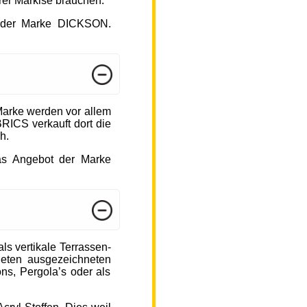
hrer Markise brauchen.
ot der Marke DICKSON.
arke werden vor allem
ICS verkauft dort die
h.
das Angebot der Marke
s vertikale Terrassen-
ieten ausgezeichneten
ons, Pergola’s oder als