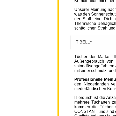
Kombination mit einer
Unserer Meinung nach
was den Sonnenschutz
der Stoff eine Dicht
Thermische Behaglichke
schädlichen Strahlung
TIBELLY
Tücher der Marke T
Außengebrauch von 
spinndüsengefärbtem A
mit einer schmutz- u
Professionelle Mein
den Niederlanden ver
niederländischen Kons
Hierdurch ist die Anz
mehrere Tucharten z
kommen die Tücher 
CONSTANT und sind de