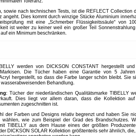
 minimalen Toleranz.
, sowie nach technischen Tests, ist die REFLECT Collection 
 angeht. Dies kommt durch winzige Stücke Aluminium innerhal
heitsprüfung mit eine „Schmerber Flüssigkeitssäule“ von 1
it ist weiter zu keiner weil ein großer Teil Sonnenstrahlung 
 auf ein Minimum beschränken.
IBELLY werden von DICKSON CONSTANT hergestellt und si
Markisen. Die Tücher haben eine Garantie von 5 Jahre
cryl hergestellt, so dass die Farbe langer schön bleibt. Sie 
nd wasserabweisenden Behandlung.
ung
: Tücher der niederländischen Qualitätsmarke TIBELLY we
kauft. Dies liegt vor allem daran, dass die Kollektion 
umenten zugeschnitten ist.
ahl der Farben und Designs relativ begrenzt und haben Sie nic
u wählen, wie zum Beispiel der Grad des Brandschutzes. W
mit TIBELLY aus dem Hause eines der größten Produzent
r DICKSON SOLAR Kollektion größtenteils sehr ähnlich, die