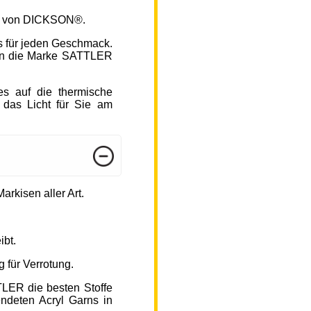
fen von DICKSON®.
s für jeden Geschmack.
hlen die Marke SATTLER
s auf die thermische
 das Licht für Sie am
arkisen aller Art.
ibt.
 für Verrotung.
TLER die besten Stoffe
endeten Acryl Garns in