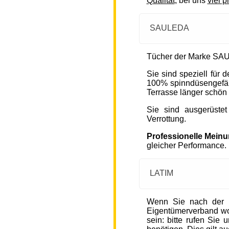
Qualität
, bei uns
viel p
SAULEDA
Tücher der Marke SAU
Sie sind speziell für
100% spinndüsengefärb
Terrasse länger schön 
Sie sind ausgerüste
Verrottung.
Professionelle Mein
gleicher Performance.
LATIM
Wenn Sie nach der 
Eigentümerverband wohn
sein: bitte rufen Sie