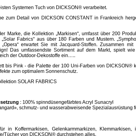
meisten Systemen Tuch von DICKSON® verarbeitet.
iebe zum Detail von DICKSON CONSTANT in Frankreich hergest
r Marke, die Kollektion „Markisen“, umfasst über 200 Produ
Solar Fabrics“ aus über 180 Farben und Mustern. „Symphon
d „Opera“ erwartet Sie mit Jacquard-Stoffen. Zusammen mit 
ign! Das umfassendste Sortiment auf dem Markt, spielt wie
eich der Outdoor-Dekostoffe ein…..
tt bis Pink - die Palette der 100 Uni-Farben von DICKSON® k
effekte zum optimalem Sonnenschutz.
 Kollektion SOLAR FABRICS
setzung
: 100% spinndüsengefärbtes Acryl Sunacryl
angard», schmutz- und wasserabweisende Spezialausrüstung f
ür in Koffermarkisen, Gelenkarmmarkizen, Klemmarkisen, i
ffe/Tücher von DICKSON® durchstehen alles.