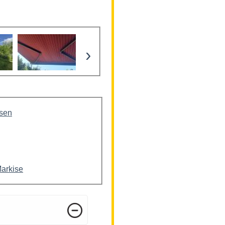
›
isen
Markise