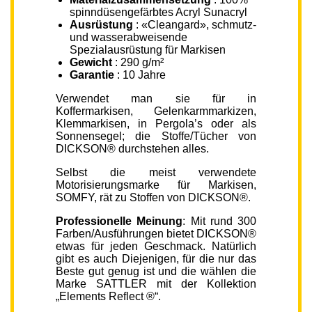
spinndüsengefärbtes Acryl Sunacryl
Ausrüstung
: «Cleangard», schmutz-
und wasserabweisende
Spezialausrüstung für Markisen
Gewicht
: 290 g/m²
Garantie
: 10 Jahre
Verwendet man sie für in
Koffermarkisen, Gelenkarmmarkizen,
Klemmarkisen, in Pergola’s oder als
Sonnensegel; die Stoffe/Tücher von
DICKSON® durchstehen alles.
Selbst die meist verwendete
Motorisierungsmarke für Markisen,
SOMFY, rät zu Stoffen von DICKSON®.
Professionelle Meinung
: Mit rund 300
Farben/Ausführungen bietet DICKSON®
etwas für jeden Geschmack. Natürlich
gibt es auch Diejenigen, für die nur das
Beste gut genug ist und die wählen die
Marke SATTLER mit der Kollektion
„Elements Reflect ®“.