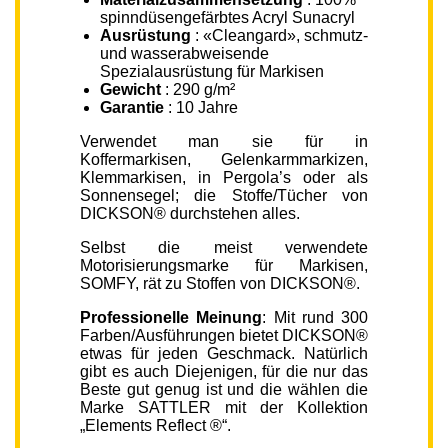
spinndüsengefärbtes Acryl Sunacryl
Ausrüstung
: «Cleangard», schmutz-
und wasserabweisende
Spezialausrüstung für Markisen
Gewicht
: 290 g/m²
Garantie
: 10 Jahre
Verwendet man sie für in
Koffermarkisen, Gelenkarmmarkizen,
Klemmarkisen, in Pergola’s oder als
Sonnensegel; die Stoffe/Tücher von
DICKSON® durchstehen alles.
Selbst die meist verwendete
Motorisierungsmarke für Markisen,
SOMFY, rät zu Stoffen von DICKSON®.
Professionelle Meinung
: Mit rund 300
Farben/Ausführungen bietet DICKSON®
etwas für jeden Geschmack. Natürlich
gibt es auch Diejenigen, für die nur das
Beste gut genug ist und die wählen die
Marke SATTLER mit der Kollektion
„Elements Reflect ®“.