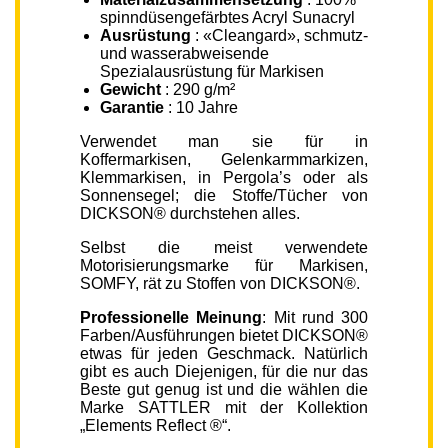
spinndüsengefärbtes Acryl Sunacryl
Ausrüstung
: «Cleangard», schmutz-
und wasserabweisende
Spezialausrüstung für Markisen
Gewicht
: 290 g/m²
Garantie
: 10 Jahre
Verwendet man sie für in
Koffermarkisen, Gelenkarmmarkizen,
Klemmarkisen, in Pergola’s oder als
Sonnensegel; die Stoffe/Tücher von
DICKSON® durchstehen alles.
Selbst die meist verwendete
Motorisierungsmarke für Markisen,
SOMFY, rät zu Stoffen von DICKSON®.
Professionelle Meinung
: Mit rund 300
Farben/Ausführungen bietet DICKSON®
etwas für jeden Geschmack. Natürlich
gibt es auch Diejenigen, für die nur das
Beste gut genug ist und die wählen die
Marke SATTLER mit der Kollektion
„Elements Reflect ®“.