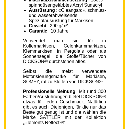
spinndüsengefärbtes Acryl Sunacryl
Ausrüstung
: «Cleangard», schmutz-
und wasserabweisende
Spezialausrüstung für Markisen
Gewicht
: 290 g/m²
Garantie
: 10 Jahre
Verwendet man sie für in
Koffermarkisen, Gelenkarmmarkizen,
Klemmarkisen, in Pergola’s oder als
Sonnensegel; die Stoffe/Tücher von
DICKSON® durchstehen alles.
Selbst die meist verwendete
Motorisierungsmarke für Markisen,
SOMFY, rät zu Stoffen von DICKSON®.
Professionelle Meinung
: Mit rund 300
Farben/Ausführungen bietet DICKSON®
etwas für jeden Geschmack. Natürlich
gibt es auch Diejenigen, für die nur das
Beste gut genug ist und die wählen die
Marke SATTLER mit der Kollektion
„Elements Reflect ®“.