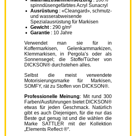
spinndüsengefärbtes Acryl Sunacryl
Ausrüstung
: «Cleangard», schmutz-
und wasserabweisende
Spezialausrüstung für Markisen
Gewicht
: 290 g/m²
Garantie
: 10 Jahre
Verwendet man sie für in
Koffermarkisen, Gelenkarmmarkizen,
Klemmarkisen, in Pergola’s oder als
Sonnensegel; die Stoffe/Tücher von
DICKSON® durchstehen alles.
Selbst die meist verwendete
Motorisierungsmarke für Markisen,
SOMFY, rät zu Stoffen von DICKSON®.
Professionelle Meinung
: Mit rund 300
Farben/Ausführungen bietet DICKSON®
etwas für jeden Geschmack. Natürlich
gibt es auch Diejenigen, für die nur das
Beste gut genug ist und die wählen die
Marke SATTLER mit der Kollektion
„Elements Reflect ®“.