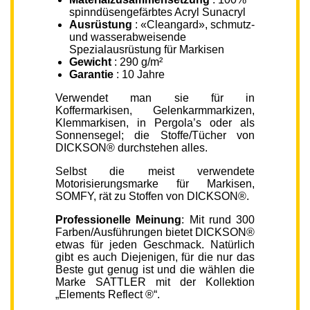
spinndüsengefärbtes Acryl Sunacryl
Ausrüstung
: «Cleangard», schmutz-
und wasserabweisende
Spezialausrüstung für Markisen
Gewicht
: 290 g/m²
Garantie
: 10 Jahre
Verwendet man sie für in
Koffermarkisen, Gelenkarmmarkizen,
Klemmarkisen, in Pergola’s oder als
Sonnensegel; die Stoffe/Tücher von
DICKSON® durchstehen alles.
Selbst die meist verwendete
Motorisierungsmarke für Markisen,
SOMFY, rät zu Stoffen von DICKSON®.
Professionelle Meinung
: Mit rund 300
Farben/Ausführungen bietet DICKSON®
etwas für jeden Geschmack. Natürlich
gibt es auch Diejenigen, für die nur das
Beste gut genug ist und die wählen die
Marke SATTLER mit der Kollektion
„Elements Reflect ®“.