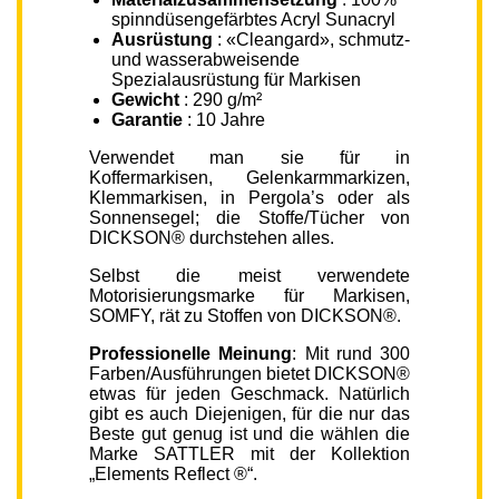
spinndüsengefärbtes Acryl Sunacryl
Ausrüstung
: «Cleangard», schmutz-
und wasserabweisende
Spezialausrüstung für Markisen
Gewicht
: 290 g/m²
Garantie
: 10 Jahre
Verwendet man sie für in
Koffermarkisen, Gelenkarmmarkizen,
Klemmarkisen, in Pergola’s oder als
Sonnensegel; die Stoffe/Tücher von
DICKSON® durchstehen alles.
Selbst die meist verwendete
Motorisierungsmarke für Markisen,
SOMFY, rät zu Stoffen von DICKSON®.
Professionelle Meinung
: Mit rund 300
Farben/Ausführungen bietet DICKSON®
etwas für jeden Geschmack. Natürlich
gibt es auch Diejenigen, für die nur das
Beste gut genug ist und die wählen die
Marke SATTLER mit der Kollektion
„Elements Reflect ®“.