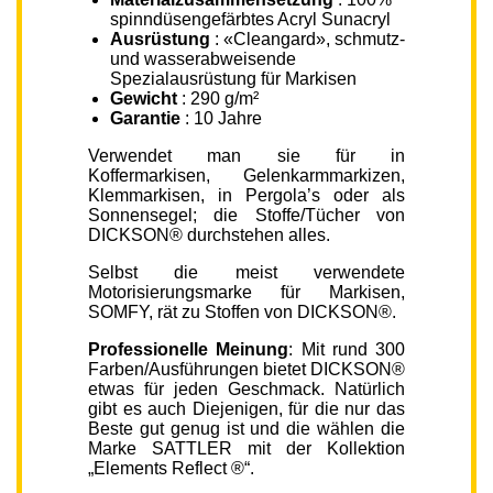
spinndüsengefärbtes Acryl Sunacryl
Ausrüstung
: «Cleangard», schmutz-
und wasserabweisende
Spezialausrüstung für Markisen
Gewicht
: 290 g/m²
Garantie
: 10 Jahre
Verwendet man sie für in
Koffermarkisen, Gelenkarmmarkizen,
Klemmarkisen, in Pergola’s oder als
Sonnensegel; die Stoffe/Tücher von
DICKSON® durchstehen alles.
Selbst die meist verwendete
Motorisierungsmarke für Markisen,
SOMFY, rät zu Stoffen von DICKSON®.
Professionelle Meinung
: Mit rund 300
Farben/Ausführungen bietet DICKSON®
etwas für jeden Geschmack. Natürlich
gibt es auch Diejenigen, für die nur das
Beste gut genug ist und die wählen die
Marke SATTLER mit der Kollektion
„Elements Reflect ®“.