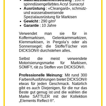
spinndüsengefärbtes Acryl Sunacryl
Ausrüstung
: «Cleangard», schmutz-
und wasserabweisende
Spezialausrüstung für Markisen
Gewicht
: 290 g/m²
Garantie
: 10 Jahre
Verwendet man sie für in
Koffermarkisen, Gelenkarmmarkizen,
Klemmarkisen, in Pergola’s oder als
Sonnensegel; die Stoffe/Tücher von
DICKSON® durchstehen alles.
Selbst die meist verwendete
Motorisierungsmarke für Markisen,
SOMFY, rät zu Stoffen von DICKSON®.
Professionelle Meinung
: Mit rund 300
Farben/Ausführungen bietet DICKSON®
etwas für jeden Geschmack. Natürlich
gibt es auch Diejenigen, für die nur das
Beste gut genug ist und die wählen die
Marke SATTLER mit der Kollektion
„Elements Reflect ®“.