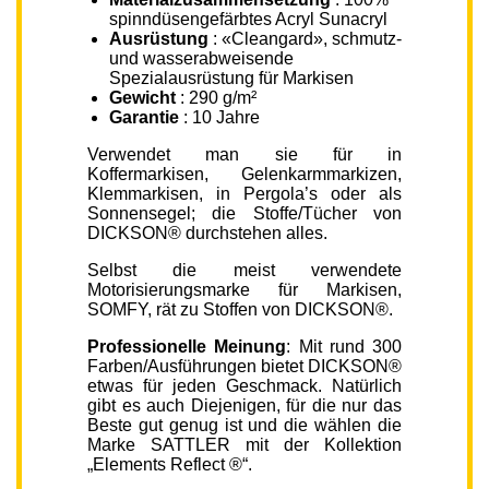
spinndüsengefärbtes Acryl Sunacryl
Ausrüstung
: «Cleangard», schmutz-
und wasserabweisende
Spezialausrüstung für Markisen
Gewicht
: 290 g/m²
Garantie
: 10 Jahre
Verwendet man sie für in
Koffermarkisen, Gelenkarmmarkizen,
Klemmarkisen, in Pergola’s oder als
Sonnensegel; die Stoffe/Tücher von
DICKSON® durchstehen alles.
Selbst die meist verwendete
Motorisierungsmarke für Markisen,
SOMFY, rät zu Stoffen von DICKSON®.
Professionelle Meinung
: Mit rund 300
Farben/Ausführungen bietet DICKSON®
etwas für jeden Geschmack. Natürlich
gibt es auch Diejenigen, für die nur das
Beste gut genug ist und die wählen die
Marke SATTLER mit der Kollektion
„Elements Reflect ®“.