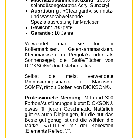
spinndüsengefärbtes Acryl Sunacryl
Ausrüstung
: «Cleangard», schmutz-
und wasserabweisende
Spezialausrüstung für Markisen
Gewicht
: 290 g/m²
Garantie
: 10 Jahre
Verwendet man sie für in
Koffermarkisen, Gelenkarmmarkizen,
Klemmarkisen, in Pergola’s oder als
Sonnensegel; die Stoffe/Tücher von
DICKSON® durchstehen alles.
Selbst die meist verwendete
Motorisierungsmarke für Markisen,
SOMFY, rät zu Stoffen von DICKSON®.
Professionelle Meinung
: Mit rund 300
Farben/Ausführungen bietet DICKSON®
etwas für jeden Geschmack. Natürlich
gibt es auch Diejenigen, für die nur das
Beste gut genug ist und die wählen die
Marke SATTLER mit der Kollektion
„Elements Reflect ®“.