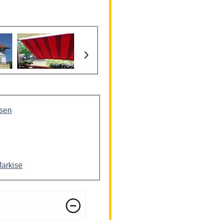
›
isen
Markise