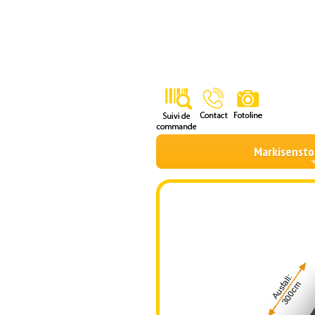
Markisensto
Ausfall:
300cm