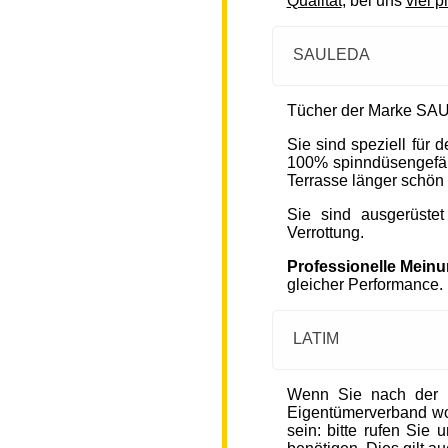
Qualität
, bei uns
viel p
SAULEDA
Tücher der Marke SAU
Sie sind speziell für
100% spinndüsengefärb
Terrasse länger schön 
Sie sind ausgerüste
Verrottung.
Professionelle Mein
gleicher Performance.
LATIM
Wenn Sie nach der 
Eigentümerverband wohn
sein: bitte rufen Sie