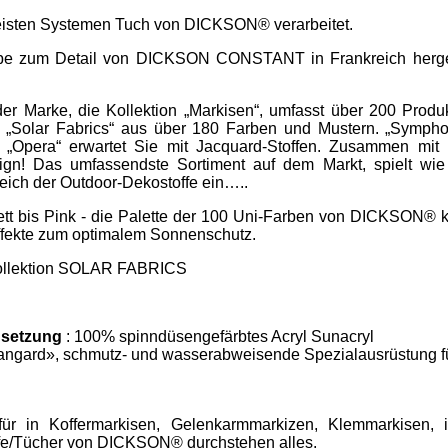
meisten Systemen Tuch von DICKSON® verarbeitet.
iebe zum Detail von DICKSON CONSTANT in Frankreich hergest
r Marke, die Kollektion „Markisen“, umfasst über 200 Produ
Solar Fabrics“ aus über 180 Farben und Mustern. „Symphon
d „Opera“ erwartet Sie mit Jacquard-Stoffen. Zusammen mit 
ign! Das umfassendste Sortiment auf dem Markt, spielt wie
eich der Outdoor-Dekostoffe ein…..
tt bis Pink - die Palette der 100 Uni-Farben von DICKSON® k
effekte zum optimalem Sonnenschutz.
 Kollektion SOLAR FABRICS
setzung
: 100% spinndüsengefärbtes Acryl Sunacryl
angard», schmutz- und wasserabweisende Spezialausrüstung f
ür in Koffermarkisen, Gelenkarmmarkizen, Klemmarkisen, i
ffe/Tücher von DICKSON® durchstehen alles.