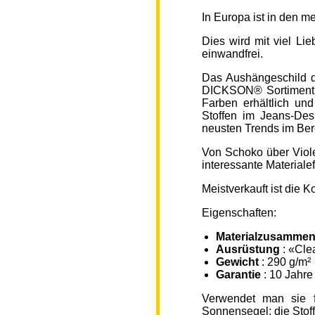
In Europa ist in den 
Dies wird mit viel L
einwandfrei.
Das Aushängeschild de
DICKSON® Sortiment „
Farben erhältlich un
Stoffen im Jeans-Des
neusten Trends im Ber
Von Schoko über Viole
interessante Material
Meistverkauft ist die
Eigenschaften:
Materialzusammen
Ausrüstung
: «Cle
Gewicht
: 290 g/m²
Garantie
: 10 Jahre
Verwendet man sie f
Sonnensegel; die Sto