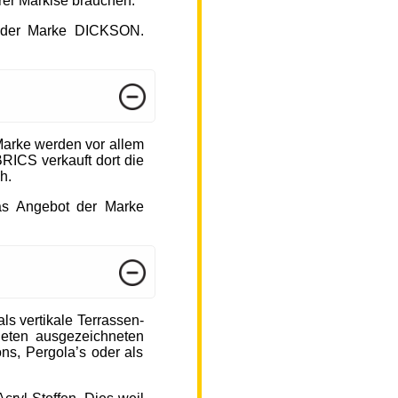
hrer Markise brauchen.
ot der Marke DICKSON.
arke werden vor allem
ICS verkauft dort die
h.
das Angebot der Marke
s vertikale Terrassen-
ieten ausgezeichneten
ons, Pergola’s oder als