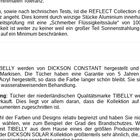
 minimalen Toleranz.
, sowie nach technischen Tests, ist die REFLECT Collection 
 angeht. Dies kommt durch winzige Stücke Aluminium innerhal
heitsprüfung mit eine „Schmerber Flüssigkeitssäule“ von 1
it ist weiter zu keiner weil ein großer Teil Sonnenstrahlung 
 auf ein Minimum beschränken.
IBELLY werden von DICKSON CONSTANT hergestellt und si
Markisen. Die Tücher haben eine Garantie von 5 Jahre
cryl hergestellt, so dass die Farbe langer schön bleibt. Sie 
nd wasserabweisenden Behandlung.
ung
: Tücher der niederländischen Qualitätsmarke TIBELLY we
kauft. Dies liegt vor allem daran, dass die Kollektion 
umenten zugeschnitten ist.
ahl der Farben und Designs relativ begrenzt und haben Sie nic
u wählen, wie zum Beispiel der Grad des Brandschutzes. W
mit TIBELLY aus dem Hause eines der größten Produzent
r DICKSON SOLAR Kollektion größtenteils sehr ähnlich, die