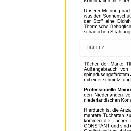
Kombination mit einer
Unserer Meinung nach
was den Sonnenschutz
der Stoff eine Dicht
Thermische Behaglichke
schädlichen Strahlung
TIBELLY
Tücher der Marke T
Außengebrauch von 
spinndüsengefärbtem A
mit einer schmutz- u
Professionelle Mein
den Niederlanden ver
niederländischen Kons
Hierdurch ist die Anz
mehrere Tucharten z
kommen die Tücher 
CONSTANT und sind de