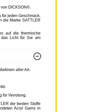
fen von DICKSON®.
s für jeden Geschmack.
hlen die Marke SATTLER
s auf die thermische
 das Licht für Sie am
arkisen aller Art.
ibt.
 für Verrotung.
TLER die besten Stoffe
endeten Acryl Garns in