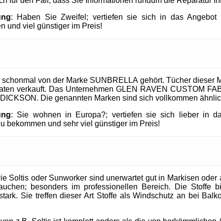
uch für den Fall, dass Sie Informationen rundum die Reparatur I
ung
: Haben Sie Zweifel; vertiefen sie sich in das Angeb
 und viel günstiger im Preis!
 schonmal von der Marke SUNBRELLA gehört. Tücher dieser M
taaten verkauft. Das Unternehmen GLEN RAVEN CUSTOM FABR
 DICKSON. Die genannten Marken sind sich vollkommen ähnlic
ung
: Sie wohnen in Europa?; vertiefen sie sich lieber in 
 bekommen und sehr viel günstiger im Preis!
 Soltis oder Sunworker sind unerwartet gut in Markisen oder al
uchen; besonders im professionellen Bereich. Die Stoffe b
tark. Sie treffen dieser Art Stoffe als Windschutz an bei Balk