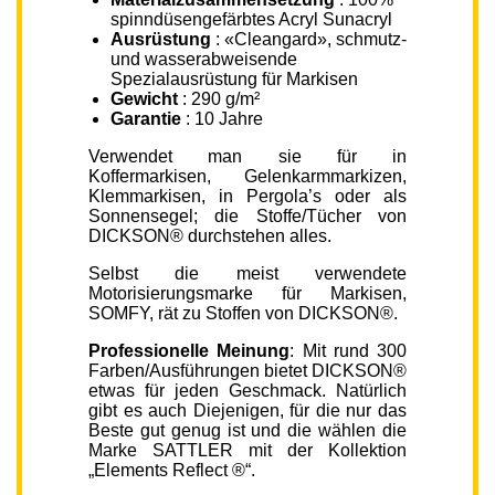
spinndüsengefärbtes Acryl Sunacryl
Ausrüstung
: «Cleangard», schmutz-
und wasserabweisende
Spezialausrüstung für Markisen
Gewicht
: 290 g/m²
Garantie
: 10 Jahre
Verwendet man sie für in
Koffermarkisen, Gelenkarmmarkizen,
Klemmarkisen, in Pergola’s oder als
Sonnensegel; die Stoffe/Tücher von
DICKSON® durchstehen alles.
Selbst die meist verwendete
Motorisierungsmarke für Markisen,
SOMFY, rät zu Stoffen von DICKSON®.
Professionelle Meinung
: Mit rund 300
Farben/Ausführungen bietet DICKSON®
etwas für jeden Geschmack. Natürlich
gibt es auch Diejenigen, für die nur das
Beste gut genug ist und die wählen die
Marke SATTLER mit der Kollektion
„Elements Reflect ®“.