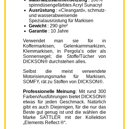
spinndüsengefärbtes Acryl Sunacryl
Ausrüstung
: «Cleangard», schmutz-
und wasserabweisende
Spezialausrüstung für Markisen
Gewicht
: 290 g/m²
Garantie
: 10 Jahre
Verwendet man sie für in
Koffermarkisen, Gelenkarmmarkizen,
Klemmarkisen, in Pergola’s oder als
Sonnensegel; die Stoffe/Tücher von
DICKSON® durchstehen alles.
Selbst die meist verwendete
Motorisierungsmarke für Markisen,
SOMFY, rät zu Stoffen von DICKSON®.
Professionelle Meinung
: Mit rund 300
Farben/Ausführungen bietet DICKSON®
etwas für jeden Geschmack. Natürlich
gibt es auch Diejenigen, für die nur das
Beste gut genug ist und die wählen die
Marke SATTLER mit der Kollektion
„Elements Reflect ®“.