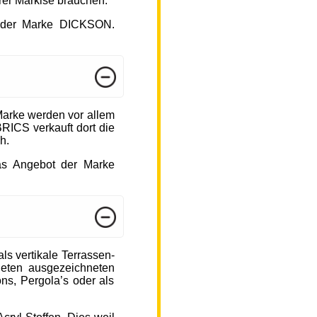
hrer Markise brauchen.
ot der Marke DICKSON.
arke werden vor allem
ICS verkauft dort die
h.
das Angebot der Marke
s vertikale Terrassen-
ieten ausgezeichneten
ons, Pergola’s oder als