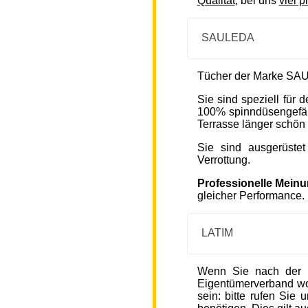
Qualität
, bei uns
viel p
SAULEDA
Tücher der Marke SAU
Sie sind speziell für
100% spinndüsengefärb
Terrasse länger schön 
Sie sind ausgerüste
Verrottung.
Professionelle Mein
gleicher Performance.
LATIM
Wenn Sie nach der 
Eigentümerverband wohn
sein: bitte rufen Sie