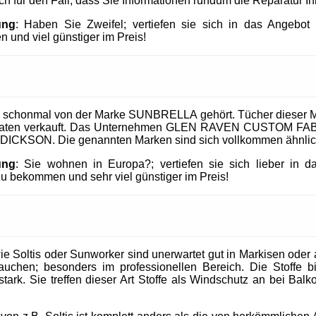
uch für den Fall, dass Sie Informationen rundum die Reparatur I
ung
: Haben Sie Zweifel; vertiefen sie sich in das Angeb
 und viel günstiger im Preis!
 schonmal von der Marke SUNBRELLA gehört. Tücher dieser M
taaten verkauft. Das Unternehmen GLEN RAVEN CUSTOM FABR
 DICKSON. Die genannten Marken sind sich vollkommen ähnlic
ung
: Sie wohnen in Europa?; vertiefen sie sich lieber in 
 bekommen und sehr viel günstiger im Preis!
 Soltis oder Sunworker sind unerwartet gut in Markisen oder al
uchen; besonders im professionellen Bereich. Die Stoffe b
tark. Sie treffen dieser Art Stoffe als Windschutz an bei Balk