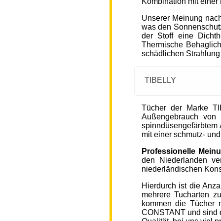
Kombination mit einer
Unserer Meinung nach
was den Sonnenschutz
der Stoff eine Dicht
Thermische Behaglichke
schädlichen Strahlung
TIBELLY
Tücher der Marke T
Außengebrauch von 
spinndüsengefärbtem A
mit einer schmutz- u
Professionelle Mein
den Niederlanden ver
niederländischen Kons
Hierdurch ist die Anz
mehrere Tucharten z
kommen die Tücher 
CONSTANT und sind de