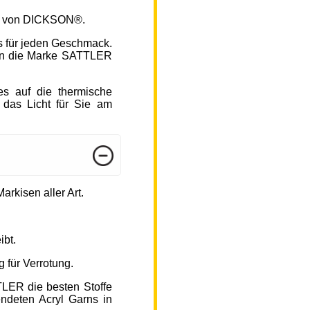
fen von DICKSON®.
s für jeden Geschmack.
hlen die Marke SATTLER
s auf die thermische
 das Licht für Sie am
arkisen aller Art.
ibt.
 für Verrotung.
TLER die besten Stoffe
endeten Acryl Garns in