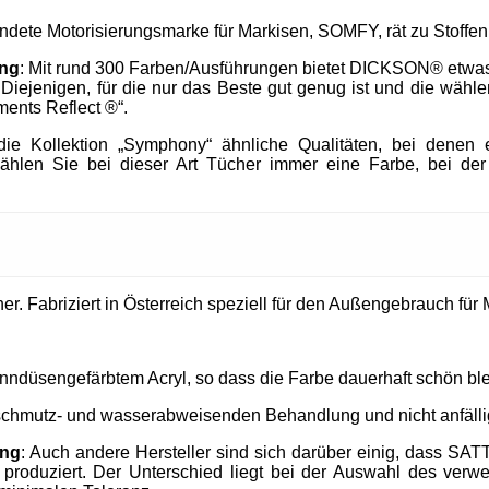
endete Motorisierungsmarke für Markisen, SOMFY, rät zu Stof
ung
: Mit rund 300 Farben/Ausführungen bietet DICKSON® etwa
h Diejenigen, für die nur das Beste gut genug ist und die wä
ments Reflect ®“.
e Kollektion „Symphony“ ähnliche Qualitäten, bei denen e
ählen Sie bei dieser Art Tücher immer eine Farbe, bei der
. Fabriziert in Österreich speziell für den Außengebrauch für M
nndüsengefärbtem Acryl, so dass die Farbe dauerhaft schön ble
 schmutz- und wasserabweisenden Behandlung und nicht anfällig
ung
: Auch andere Hersteller sind sich darüber einig, dass SAT
produziert. Der Unterschied liegt bei der Auswahl des verw