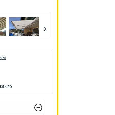
›
isen
Markise