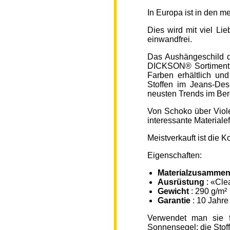
In Europa ist in den 
Dies wird mit viel L
einwandfrei.
Das Aushängeschild de
DICKSON® Sortiment „
Farben erhältlich un
Stoffen im Jeans-Des
neusten Trends im Ber
Von Schoko über Viole
interessante Material
Meistverkauft ist die
Eigenschaften:
Materialzusammen
Ausrüstung
: «Cle
Gewicht
: 290 g/m²
Garantie
: 10 Jahre
Verwendet man sie f
Sonnensegel; die Sto