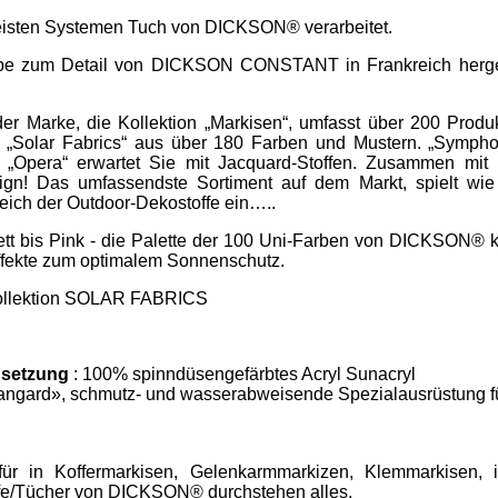
meisten Systemen Tuch von DICKSON® verarbeitet.
iebe zum Detail von DICKSON CONSTANT in Frankreich hergest
r Marke, die Kollektion „Markisen“, umfasst über 200 Produ
Solar Fabrics“ aus über 180 Farben und Mustern. „Symphon
d „Opera“ erwartet Sie mit Jacquard-Stoffen. Zusammen mit 
ign! Das umfassendste Sortiment auf dem Markt, spielt wie
eich der Outdoor-Dekostoffe ein…..
tt bis Pink - die Palette der 100 Uni-Farben von DICKSON® k
effekte zum optimalem Sonnenschutz.
 Kollektion SOLAR FABRICS
setzung
: 100% spinndüsengefärbtes Acryl Sunacryl
angard», schmutz- und wasserabweisende Spezialausrüstung f
ür in Koffermarkisen, Gelenkarmmarkizen, Klemmarkisen, i
ffe/Tücher von DICKSON® durchstehen alles.