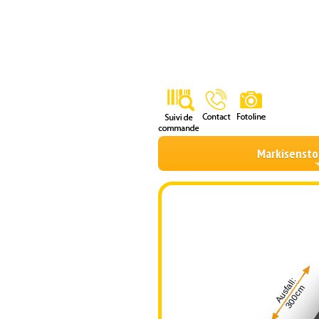
Markisensto
Ausfall:
300cm