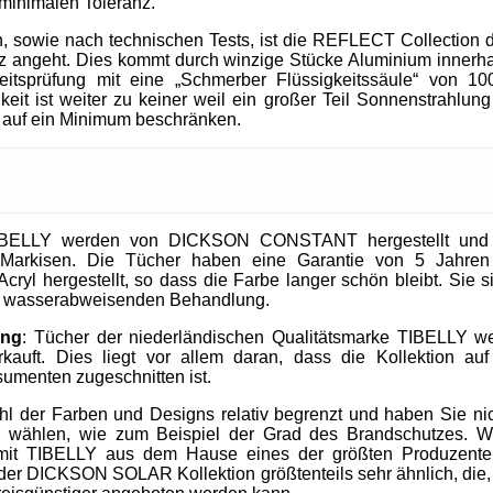
 minimalen Toleranz.
, sowie nach technischen Tests, ist die REFLECT Collection 
 angeht. Dies kommt durch winzige Stücke Aluminium innerhal
heitsprüfung mit eine „Schmerber Flüssigkeitssäule“ von 1
it ist weiter zu keiner weil ein großer Teil Sonnenstrahlung 
 auf ein Minimum beschränken.
IBELLY werden von DICKSON CONSTANT hergestellt und si
Markisen. Die Tücher haben eine Garantie von 5 Jahre
cryl hergestellt, so dass die Farbe langer schön bleibt. Sie 
nd wasserabweisenden Behandlung.
ung
: Tücher der niederländischen Qualitätsmarke TIBELLY we
kauft. Dies liegt vor allem daran, dass die Kollektion 
umenten zugeschnitten ist.
ahl der Farben und Designs relativ begrenzt und haben Sie nic
u wählen, wie zum Beispiel der Grad des Brandschutzes. W
mit TIBELLY aus dem Hause eines der größten Produzent
r DICKSON SOLAR Kollektion größtenteils sehr ähnlich, die