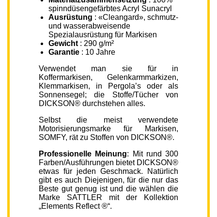
spinndüsengefärbtes Acryl Sunacryl
Ausrüstung
: «Cleangard», schmutz-
und wasserabweisende
Spezialausrüstung für Markisen
Gewicht
: 290 g/m²
Garantie
: 10 Jahre
Verwendet man sie für in
Koffermarkisen, Gelenkarmmarkizen,
Klemmarkisen, in Pergola’s oder als
Sonnensegel; die Stoffe/Tücher von
DICKSON® durchstehen alles.
Selbst die meist verwendete
Motorisierungsmarke für Markisen,
SOMFY, rät zu Stoffen von DICKSON®.
Professionelle Meinung
: Mit rund 300
Farben/Ausführungen bietet DICKSON®
etwas für jeden Geschmack. Natürlich
gibt es auch Diejenigen, für die nur das
Beste gut genug ist und die wählen die
Marke SATTLER mit der Kollektion
„Elements Reflect ®“.