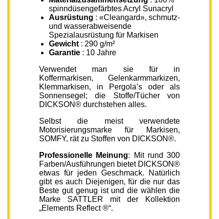
spinndüsengefärbtes Acryl Sunacryl
Ausrüstung
: «Cleangard», schmutz-
und wasserabweisende
Spezialausrüstung für Markisen
Gewicht
: 290 g/m²
Garantie
: 10 Jahre
Verwendet man sie für in
Koffermarkisen, Gelenkarmmarkizen,
Klemmarkisen, in Pergola’s oder als
Sonnensegel; die Stoffe/Tücher von
DICKSON® durchstehen alles.
Selbst die meist verwendete
Motorisierungsmarke für Markisen,
SOMFY, rät zu Stoffen von DICKSON®.
Professionelle Meinung
: Mit rund 300
Farben/Ausführungen bietet DICKSON®
etwas für jeden Geschmack. Natürlich
gibt es auch Diejenigen, für die nur das
Beste gut genug ist und die wählen die
Marke SATTLER mit der Kollektion
„Elements Reflect ®“.