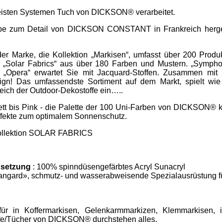
meisten Systemen Tuch von DICKSON® verarbeitet.
iebe zum Detail von DICKSON CONSTANT in Frankreich hergest
r Marke, die Kollektion „Markisen“, umfasst über 200 Produ
Solar Fabrics“ aus über 180 Farben und Mustern. „Symphon
d „Opera“ erwartet Sie mit Jacquard-Stoffen. Zusammen mit 
ign! Das umfassendste Sortiment auf dem Markt, spielt wie
eich der Outdoor-Dekostoffe ein…..
tt bis Pink - die Palette der 100 Uni-Farben von DICKSON® k
effekte zum optimalem Sonnenschutz.
 Kollektion SOLAR FABRICS
setzung
: 100% spinndüsengefärbtes Acryl Sunacryl
angard», schmutz- und wasserabweisende Spezialausrüstung f
ür in Koffermarkisen, Gelenkarmmarkizen, Klemmarkisen, i
ffe/Tücher von DICKSON® durchstehen alles.