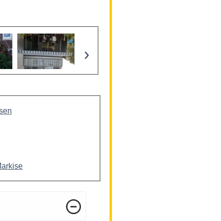
›
isen
Markise