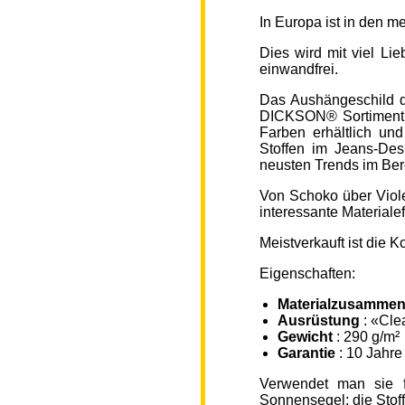
In Europa ist in den 
Dies wird mit viel L
einwandfrei.
Das Aushängeschild de
DICKSON® Sortiment „
Farben erhältlich un
Stoffen im Jeans-Des
neusten Trends im Ber
Von Schoko über Viole
interessante Material
Meistverkauft ist die
Eigenschaften:
Materialzusammen
Ausrüstung
: «Cle
Gewicht
: 290 g/m²
Garantie
: 10 Jahre
Verwendet man sie f
Sonnensegel; die Sto