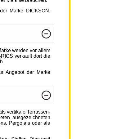
hrer Markise brauchen.
ot der Marke DICKSON.
arke werden vor allem
ICS verkauft dort die
h.
das Angebot der Marke
s vertikale Terrassen-
ieten ausgezeichneten
ons, Pergola’s oder als