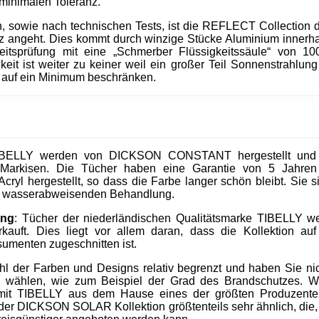
 minimalen Toleranz.
, sowie nach technischen Tests, ist die REFLECT Collection 
 angeht. Dies kommt durch winzige Stücke Aluminium innerhal
heitsprüfung mit eine „Schmerber Flüssigkeitssäule“ von 1
it ist weiter zu keiner weil ein großer Teil Sonnenstrahlung 
 auf ein Minimum beschränken.
IBELLY werden von DICKSON CONSTANT hergestellt und si
Markisen. Die Tücher haben eine Garantie von 5 Jahre
cryl hergestellt, so dass die Farbe langer schön bleibt. Sie 
nd wasserabweisenden Behandlung.
ung
: Tücher der niederländischen Qualitätsmarke TIBELLY we
kauft. Dies liegt vor allem daran, dass die Kollektion 
umenten zugeschnitten ist.
ahl der Farben und Designs relativ begrenzt und haben Sie nic
u wählen, wie zum Beispiel der Grad des Brandschutzes. W
mit TIBELLY aus dem Hause eines der größten Produzent
r DICKSON SOLAR Kollektion größtenteils sehr ähnlich, die