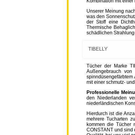
Kombination mit einer
Unserer Meinung nach
was den Sonnenschutz
der Stoff eine Dicht
Thermische Behaglichke
schädlichen Strahlung
TIBELLY
Tücher der Marke T
Außengebrauch von 
spinndüsengefärbtem A
mit einer schmutz- u
Professionelle Mein
den Niederlanden ver
niederländischen Kons
Hierdurch ist die Anz
mehrere Tucharten z
kommen die Tücher 
CONSTANT und sind de