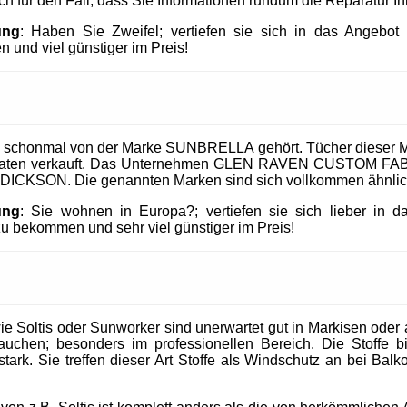
uch für den Fall, dass Sie Informationen rundum die Reparatur I
ung
: Haben Sie Zweifel; vertiefen sie sich in das Angeb
 und viel günstiger im Preis!
 schonmal von der Marke SUNBRELLA gehört. Tücher dieser M
taaten verkauft. Das Unternehmen GLEN RAVEN CUSTOM FABR
 DICKSON. Die genannten Marken sind sich vollkommen ähnlic
ung
: Sie wohnen in Europa?; vertiefen sie sich lieber in 
 bekommen und sehr viel günstiger im Preis!
 Soltis oder Sunworker sind unerwartet gut in Markisen oder al
uchen; besonders im professionellen Bereich. Die Stoffe b
tark. Sie treffen dieser Art Stoffe als Windschutz an bei Balk