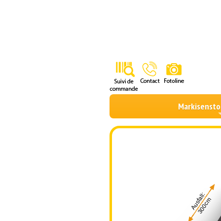
Markisensto
Ausfall:
300cm