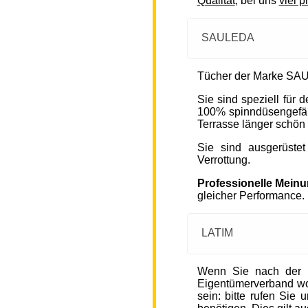
Qualität
, bei uns
viel p
SAULEDA
Tücher der Marke SAU
Sie sind speziell für
100% spinndüsengefärb
Terrasse länger schön 
Sie sind ausgerüste
Verrottung.
Professionelle Mein
gleicher Performance.
LATIM
Wenn Sie nach der 
Eigentümerverband wohn
sein: bitte rufen Sie