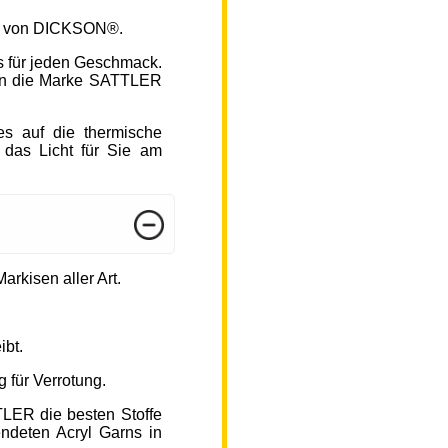
fen von DICKSON®.
s für jeden Geschmack.
hlen die Marke SATTLER
s auf die thermische
 das Licht für Sie am
arkisen aller Art.
ibt.
 für Verrotung.
TLER die besten Stoffe
endeten Acryl Garns in