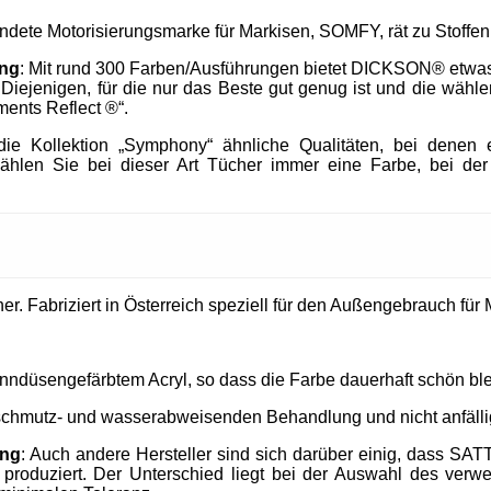
endete Motorisierungsmarke für Markisen, SOMFY, rät zu Stof
ung
: Mit rund 300 Farben/Ausführungen bietet DICKSON® etwa
h Diejenigen, für die nur das Beste gut genug ist und die wä
ments Reflect ®“.
e Kollektion „Symphony“ ähnliche Qualitäten, bei denen e
ählen Sie bei dieser Art Tücher immer eine Farbe, bei der
. Fabriziert in Österreich speziell für den Außengebrauch für M
nndüsengefärbtem Acryl, so dass die Farbe dauerhaft schön ble
 schmutz- und wasserabweisenden Behandlung und nicht anfällig
ung
: Auch andere Hersteller sind sich darüber einig, dass SAT
produziert. Der Unterschied liegt bei der Auswahl des verw