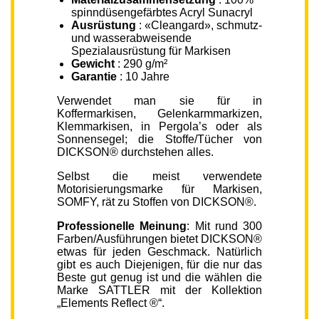
spinndüsengefärbtes Acryl Sunacryl
Ausrüstung
: «Cleangard», schmutz-
und wasserabweisende
Spezialausrüstung für Markisen
Gewicht
: 290 g/m²
Garantie
: 10 Jahre
Verwendet man sie für in
Koffermarkisen, Gelenkarmmarkizen,
Klemmarkisen, in Pergola’s oder als
Sonnensegel; die Stoffe/Tücher von
DICKSON® durchstehen alles.
Selbst die meist verwendete
Motorisierungsmarke für Markisen,
SOMFY, rät zu Stoffen von DICKSON®.
Professionelle Meinung
: Mit rund 300
Farben/Ausführungen bietet DICKSON®
etwas für jeden Geschmack. Natürlich
gibt es auch Diejenigen, für die nur das
Beste gut genug ist und die wählen die
Marke SATTLER mit der Kollektion
„Elements Reflect ®“.