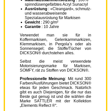
spinndüsengefärbtes Acryl Sunacryl
Ausrüstung
: «Cleangard», schmutz-
und wasserabweisende
Spezialausrüstung für Markisen
Gewicht
: 290 g/m²
Garantie
: 10 Jahre
Verwendet man sie für in
Koffermarkisen, Gelenkarmmarkizen,
Klemmarkisen, in Pergola’s oder als
Sonnensegel; die Stoffe/Tücher von
DICKSON® durchstehen alles.
Selbst die meist verwendete
Motorisierungsmarke für Markisen,
SOMFY, rät zu Stoffen von DICKSON®.
Professionelle Meinung
: Mit rund 300
Farben/Ausführungen bietet DICKSON®
etwas für jeden Geschmack. Natürlich
gibt es auch Diejenigen, für die nur das
Beste gut genug ist und die wählen die
Marke SATTLER mit der Kollektion
„Elements Reflect ®“.