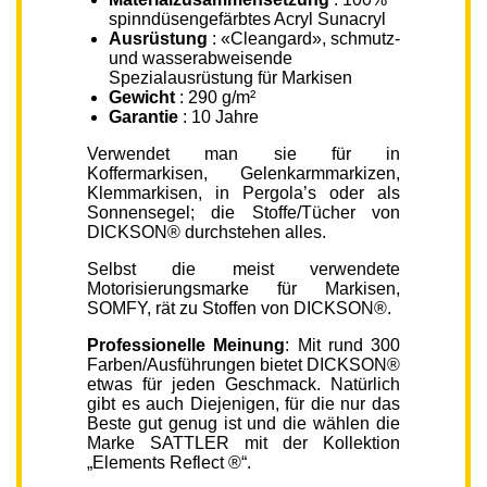
spinndüsengefärbtes Acryl Sunacryl
Ausrüstung
: «Cleangard», schmutz-
und wasserabweisende
Spezialausrüstung für Markisen
Gewicht
: 290 g/m²
Garantie
: 10 Jahre
Verwendet man sie für in
Koffermarkisen, Gelenkarmmarkizen,
Klemmarkisen, in Pergola’s oder als
Sonnensegel; die Stoffe/Tücher von
DICKSON® durchstehen alles.
Selbst die meist verwendete
Motorisierungsmarke für Markisen,
SOMFY, rät zu Stoffen von DICKSON®.
Professionelle Meinung
: Mit rund 300
Farben/Ausführungen bietet DICKSON®
etwas für jeden Geschmack. Natürlich
gibt es auch Diejenigen, für die nur das
Beste gut genug ist und die wählen die
Marke SATTLER mit der Kollektion
„Elements Reflect ®“.