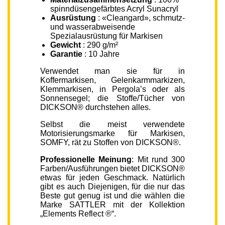
spinndüsengefärbtes Acryl Sunacryl
Ausrüstung
: «Cleangard», schmutz-
und wasserabweisende
Spezialausrüstung für Markisen
Gewicht
: 290 g/m²
Garantie
: 10 Jahre
Verwendet man sie für in
Koffermarkisen, Gelenkarmmarkizen,
Klemmarkisen, in Pergola’s oder als
Sonnensegel; die Stoffe/Tücher von
DICKSON® durchstehen alles.
Selbst die meist verwendete
Motorisierungsmarke für Markisen,
SOMFY, rät zu Stoffen von DICKSON®.
Professionelle Meinung
: Mit rund 300
Farben/Ausführungen bietet DICKSON®
etwas für jeden Geschmack. Natürlich
gibt es auch Diejenigen, für die nur das
Beste gut genug ist und die wählen die
Marke SATTLER mit der Kollektion
„Elements Reflect ®“.