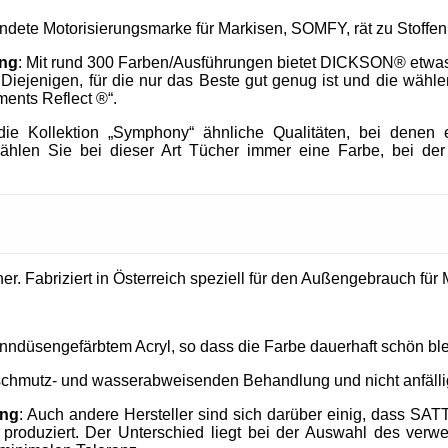
endete Motorisierungsmarke für Markisen, SOMFY, rät zu Stof
ung
: Mit rund 300 Farben/Ausführungen bietet DICKSON® etwa
h Diejenigen, für die nur das Beste gut genug ist und die wä
ments Reflect ®“.
e Kollektion „Symphony“ ähnliche Qualitäten, bei denen e
ählen Sie bei dieser Art Tücher immer eine Farbe, bei der
. Fabriziert in Österreich speziell für den Außengebrauch für M
nndüsengefärbtem Acryl, so dass die Farbe dauerhaft schön ble
 schmutz- und wasserabweisenden Behandlung und nicht anfällig
ung
: Auch andere Hersteller sind sich darüber einig, dass SAT
produziert. Der Unterschied liegt bei der Auswahl des verw