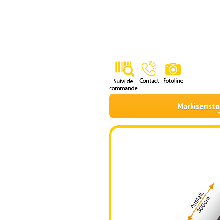
Markisensto
Ausfall:
300cm