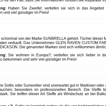
uch für den Fall, dass Sie Informationen rundum die Reparatur I
ung
: Haben Sie Zweifel; vertiefen sie sich in das Angeb
 und viel günstiger im Preis!
 schonmal von der Marke SUNBRELLA gehört. Tücher dieser M
taaten verkauft. Das Unternehmen GLEN RAVEN CUSTOM FABR
 DICKSON. Die genannten Marken sind sich vollkommen ähnlic
ung
: Sie wohnen in Europa?; vertiefen sie sich lieber in 
 bekommen und sehr viel günstiger im Preis!
 Soltis oder Sunworker sind unerwartet gut in Markisen oder al
uchen; besonders im professionellen Bereich. Die Stoffe b
tark. Sie treffen dieser Art Stoffe als Windschutz an bei Balk