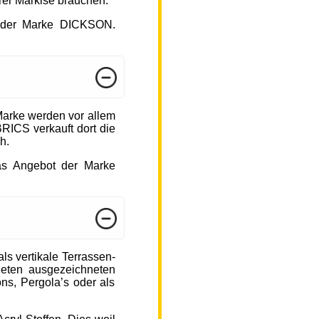
hrer Markise brauchen.
ot der Marke DICKSON.
arke werden vor allem
ICS verkauft dort die
h.
das Angebot der Marke
s vertikale Terrassen-
ieten ausgezeichneten
ons, Pergola’s oder als