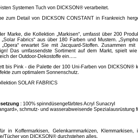
meisten Systemen Tuch von DICKSON® verarbeitet.
iebe zum Detail von DICKSON CONSTANT in Frankreich hergest
r Marke, die Kollektion „Markisen“, umfasst über 200 Produ
Solar Fabrics“ aus über 180 Farben und Mustern. „Symphon
d „Opera“ erwartet Sie mit Jacquard-Stoffen. Zusammen mit 
ign! Das umfassendste Sortiment auf dem Markt, spielt wie
eich der Outdoor-Dekostoffe ein…..
tt bis Pink - die Palette der 100 Uni-Farben von DICKSON® k
effekte zum optimalem Sonnenschutz.
 Kollektion SOLAR FABRICS
setzung
: 100% spinndüsengefärbtes Acryl Sunacryl
angard», schmutz- und wasserabweisende Spezialausrüstung f
ür in Koffermarkisen, Gelenkarmmarkizen, Klemmarkisen, i
ffe/Tücher von DICKSON® durchstehen alles.