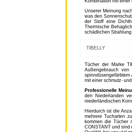
Kombination mit einer
Unserer Meinung nach
was den Sonnenschutz
der Stoff eine Dicht
Thermische Behaglichke
schädlichen Strahlung
TIBELLY
Tücher der Marke T
Außengebrauch von 
spinndüsengefärbtem A
mit einer schmutz- u
Professionelle Mein
den Niederlanden ver
niederländischen Kons
Hierdurch ist die Anz
mehrere Tucharten z
kommen die Tücher 
CONSTANT und sind de