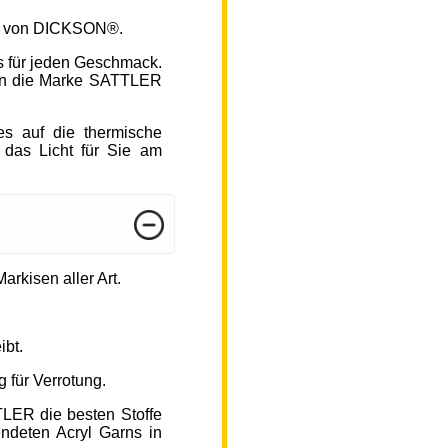
fen von DICKSON®.
s für jeden Geschmack.
hlen die Marke SATTLER
s auf die thermische
 das Licht für Sie am
arkisen aller Art.
ibt.
 für Verrotung.
TLER die besten Stoffe
endeten Acryl Garns in