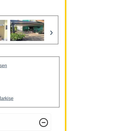
›
isen
Markise