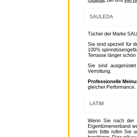
Qualität
, bei uns
viel p
SAULEDA
Tücher der Marke SAU
Sie sind speziell für
100% spinndüsengefärb
Terrasse länger schön 
Sie sind ausgerüste
Verrottung.
Professionelle Mein
gleicher Performance.
LATIM
Wenn Sie nach der 
Eigentümerverband wohn
sein: bitte rufen Sie