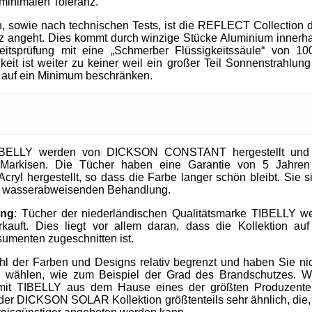
 minimalen Toleranz.
, sowie nach technischen Tests, ist die REFLECT Collection 
 angeht. Dies kommt durch winzige Stücke Aluminium innerhal
heitsprüfung mit eine „Schmerber Flüssigkeitssäule“ von 1
it ist weiter zu keiner weil ein großer Teil Sonnenstrahlung 
 auf ein Minimum beschränken.
IBELLY werden von DICKSON CONSTANT hergestellt und si
Markisen. Die Tücher haben eine Garantie von 5 Jahre
cryl hergestellt, so dass die Farbe langer schön bleibt. Sie 
nd wasserabweisenden Behandlung.
ung
: Tücher der niederländischen Qualitätsmarke TIBELLY we
kauft. Dies liegt vor allem daran, dass die Kollektion 
umenten zugeschnitten ist.
ahl der Farben und Designs relativ begrenzt und haben Sie nic
u wählen, wie zum Beispiel der Grad des Brandschutzes. W
mit TIBELLY aus dem Hause eines der größten Produzent
r DICKSON SOLAR Kollektion größtenteils sehr ähnlich, die