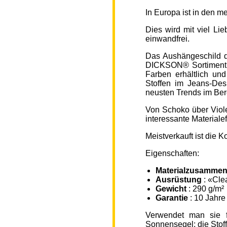
In Europa ist in den 
Dies wird mit viel L
einwandfrei.
Das Aushängeschild de
DICKSON® Sortiment „
Farben erhältlich un
Stoffen im Jeans-Des
neusten Trends im Ber
Von Schoko über Viole
interessante Material
Meistverkauft ist die
Eigenschaften:
Materialzusammen
Ausrüstung
: «Cle
Gewicht
: 290 g/m²
Garantie
: 10 Jahre
Verwendet man sie f
Sonnensegel; die Sto