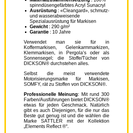
spinndüsengefärbtes Acryl Sunacryl
Ausrüstung
: «Cleangard», schmutz-
und wasserabweisende
Spezialausrüstung für Markisen
Gewicht
: 290 g/m²
Garantie
: 10 Jahre
Verwendet man sie für in
Koffermarkisen, Gelenkarmmarkizen,
Klemmarkisen, in Pergola’s oder als
Sonnensegel; die Stoffe/Tücher von
DICKSON® durchstehen alles.
Selbst die meist verwendete
Motorisierungsmarke für Markisen,
SOMFY, rät zu Stoffen von DICKSON®.
Professionelle Meinung
: Mit rund 300
Farben/Ausführungen bietet DICKSON®
etwas für jeden Geschmack. Natürlich
gibt es auch Diejenigen, für die nur das
Beste gut genug ist und die wählen die
Marke SATTLER mit der Kollektion
„Elements Reflect ®“.