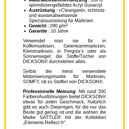
spinndüsengefärbtes Acryl Sunacryl
Ausrüstung
: «Cleangard», schmutz-
und wasserabweisende
Spezialausrüstung für Markisen
Gewicht
: 290 g/m²
Garantie
: 10 Jahre
Verwendet man sie für in
Koffermarkisen, Gelenkarmmarkizen,
Klemmarkisen, in Pergola’s oder als
Sonnensegel; die Stoffe/Tücher von
DICKSON® durchstehen alles.
Selbst die meist verwendete
Motorisierungsmarke für Markisen,
SOMFY, rät zu Stoffen von DICKSON®.
Professionelle Meinung
: Mit rund 300
Farben/Ausführungen bietet DICKSON®
etwas für jeden Geschmack. Natürlich
gibt es auch Diejenigen, für die nur das
Beste gut genug ist und die wählen die
Marke SATTLER mit der Kollektion
„Elements Reflect ®“.