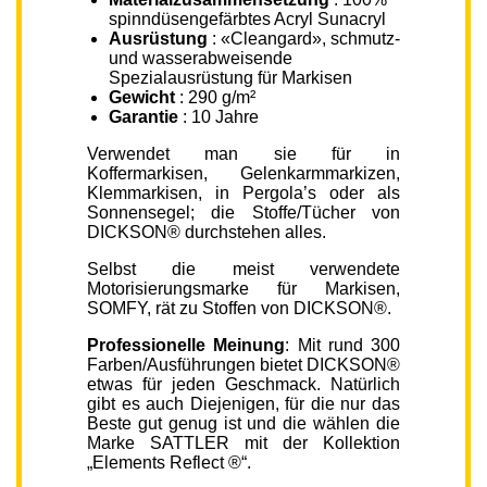
spinndüsengefärbtes Acryl Sunacryl
Ausrüstung
: «Cleangard», schmutz-
und wasserabweisende
Spezialausrüstung für Markisen
Gewicht
: 290 g/m²
Garantie
: 10 Jahre
Verwendet man sie für in
Koffermarkisen, Gelenkarmmarkizen,
Klemmarkisen, in Pergola’s oder als
Sonnensegel; die Stoffe/Tücher von
DICKSON® durchstehen alles.
Selbst die meist verwendete
Motorisierungsmarke für Markisen,
SOMFY, rät zu Stoffen von DICKSON®.
Professionelle Meinung
: Mit rund 300
Farben/Ausführungen bietet DICKSON®
etwas für jeden Geschmack. Natürlich
gibt es auch Diejenigen, für die nur das
Beste gut genug ist und die wählen die
Marke SATTLER mit der Kollektion
„Elements Reflect ®“.