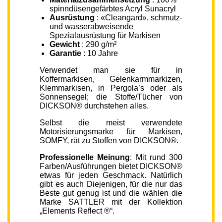
spinndüsengefärbtes Acryl Sunacryl
Ausrüstung
: «Cleangard», schmutz-
und wasserabweisende
Spezialausrüstung für Markisen
Gewicht
: 290 g/m²
Garantie
: 10 Jahre
Verwendet man sie für in
Koffermarkisen, Gelenkarmmarkizen,
Klemmarkisen, in Pergola’s oder als
Sonnensegel; die Stoffe/Tücher von
DICKSON® durchstehen alles.
Selbst die meist verwendete
Motorisierungsmarke für Markisen,
SOMFY, rät zu Stoffen von DICKSON®.
Professionelle Meinung
: Mit rund 300
Farben/Ausführungen bietet DICKSON®
etwas für jeden Geschmack. Natürlich
gibt es auch Diejenigen, für die nur das
Beste gut genug ist und die wählen die
Marke SATTLER mit der Kollektion
„Elements Reflect ®“.