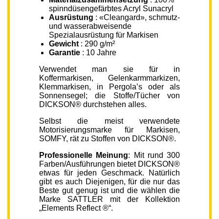
spinndüsengefärbtes Acryl Sunacryl
Ausrüstung
: «Cleangard», schmutz-
und wasserabweisende
Spezialausrüstung für Markisen
Gewicht
: 290 g/m²
Garantie
: 10 Jahre
Verwendet man sie für in
Koffermarkisen, Gelenkarmmarkizen,
Klemmarkisen, in Pergola’s oder als
Sonnensegel; die Stoffe/Tücher von
DICKSON® durchstehen alles.
Selbst die meist verwendete
Motorisierungsmarke für Markisen,
SOMFY, rät zu Stoffen von DICKSON®.
Professionelle Meinung
: Mit rund 300
Farben/Ausführungen bietet DICKSON®
etwas für jeden Geschmack. Natürlich
gibt es auch Diejenigen, für die nur das
Beste gut genug ist und die wählen die
Marke SATTLER mit der Kollektion
„Elements Reflect ®“.