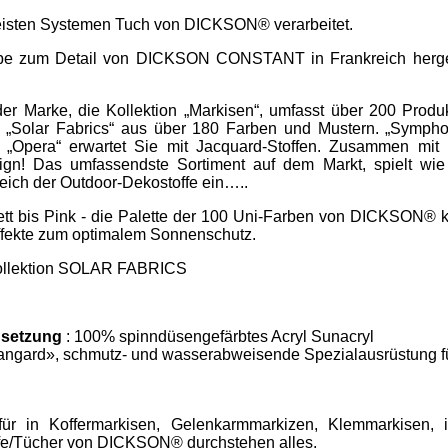
meisten Systemen Tuch von DICKSON® verarbeitet.
iebe zum Detail von DICKSON CONSTANT in Frankreich hergest
r Marke, die Kollektion „Markisen“, umfasst über 200 Produ
Solar Fabrics“ aus über 180 Farben und Mustern. „Symphon
d „Opera“ erwartet Sie mit Jacquard-Stoffen. Zusammen mit 
ign! Das umfassendste Sortiment auf dem Markt, spielt wie
eich der Outdoor-Dekostoffe ein…..
tt bis Pink - die Palette der 100 Uni-Farben von DICKSON® k
effekte zum optimalem Sonnenschutz.
 Kollektion SOLAR FABRICS
setzung
: 100% spinndüsengefärbtes Acryl Sunacryl
angard», schmutz- und wasserabweisende Spezialausrüstung f
ür in Koffermarkisen, Gelenkarmmarkizen, Klemmarkisen, i
ffe/Tücher von DICKSON® durchstehen alles.