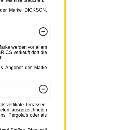
hrer Markise brauchen.
ot der Marke DICKSON.
arke werden vor allem
ICS verkauft dort die
h.
das Angebot der Marke
s vertikale Terrassen-
ieten ausgezeichneten
ons, Pergola’s oder als