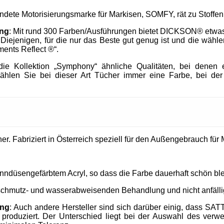
endete Motorisierungsmarke für Markisen, SOMFY, rät zu Stof
ung
: Mit rund 300 Farben/Ausführungen bietet DICKSON® etwa
h Diejenigen, für die nur das Beste gut genug ist und die wä
ments Reflect ®“.
e Kollektion „Symphony“ ähnliche Qualitäten, bei denen e
ählen Sie bei dieser Art Tücher immer eine Farbe, bei der
. Fabriziert in Österreich speziell für den Außengebrauch für M
nndüsengefärbtem Acryl, so dass die Farbe dauerhaft schön ble
 schmutz- und wasserabweisenden Behandlung und nicht anfällig
ung
: Auch andere Hersteller sind sich darüber einig, dass SAT
produziert. Der Unterschied liegt bei der Auswahl des verw