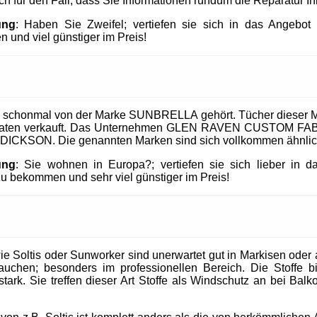
uch für den Fall, dass Sie Informationen rundum die Reparatur I
ung
: Haben Sie Zweifel; vertiefen sie sich in das Angeb
 und viel günstiger im Preis!
 schonmal von der Marke SUNBRELLA gehört. Tücher dieser M
taaten verkauft. Das Unternehmen GLEN RAVEN CUSTOM FABR
 DICKSON. Die genannten Marken sind sich vollkommen ähnlic
ung
: Sie wohnen in Europa?; vertiefen sie sich lieber in 
 bekommen und sehr viel günstiger im Preis!
 Soltis oder Sunworker sind unerwartet gut in Markisen oder al
uchen; besonders im professionellen Bereich. Die Stoffe b
tark. Sie treffen dieser Art Stoffe als Windschutz an bei Balk