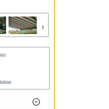
›
isen
Markise