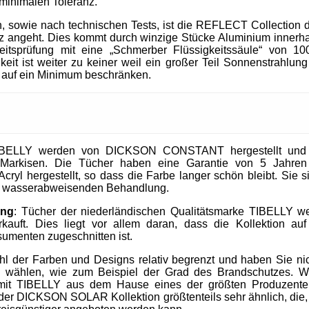
 minimalen Toleranz.
, sowie nach technischen Tests, ist die REFLECT Collection 
 angeht. Dies kommt durch winzige Stücke Aluminium innerhal
heitsprüfung mit eine „Schmerber Flüssigkeitssäule“ von 1
it ist weiter zu keiner weil ein großer Teil Sonnenstrahlung 
 auf ein Minimum beschränken.
IBELLY werden von DICKSON CONSTANT hergestellt und si
Markisen. Die Tücher haben eine Garantie von 5 Jahre
cryl hergestellt, so dass die Farbe langer schön bleibt. Sie 
nd wasserabweisenden Behandlung.
ung
: Tücher der niederländischen Qualitätsmarke TIBELLY we
kauft. Dies liegt vor allem daran, dass die Kollektion 
umenten zugeschnitten ist.
ahl der Farben und Designs relativ begrenzt und haben Sie nic
u wählen, wie zum Beispiel der Grad des Brandschutzes. W
mit TIBELLY aus dem Hause eines der größten Produzent
r DICKSON SOLAR Kollektion größtenteils sehr ähnlich, die