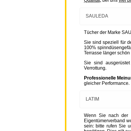
Qualität
, bei uns
viel p
SAULEDA
Tücher der Marke SAU
Sie sind speziell für
100% spinndüsengefärb
Terrasse länger schön 
Sie sind ausgerüste
Verrottung.
Professionelle Mein
gleicher Performance.
LATIM
Wenn Sie nach der 
Eigentümerverband wohn
sein: bitte rufen Sie