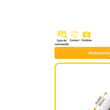
Markisensto
Ausfall:
300cm