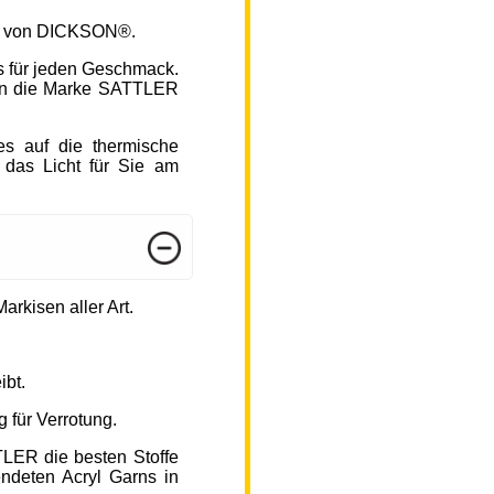
fen von DICKSON®.
s für jeden Geschmack.
hlen die Marke SATTLER
s auf die thermische
 das Licht für Sie am
arkisen aller Art.
ibt.
 für Verrotung.
TLER die besten Stoffe
endeten Acryl Garns in