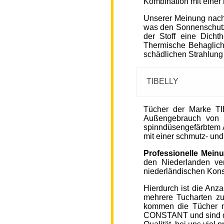
Kombination mit einer
Unserer Meinung nach
was den Sonnenschutz
der Stoff eine Dicht
Thermische Behaglichke
schädlichen Strahlung
TIBELLY
Tücher der Marke T
Außengebrauch von 
spinndüsengefärbtem A
mit einer schmutz- u
Professionelle Mein
den Niederlanden ver
niederländischen Kons
Hierdurch ist die Anz
mehrere Tucharten z
kommen die Tücher 
CONSTANT und sind de