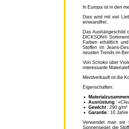
In Europa ist in den 
Dies wird mit viel L
einwandfrei.
Das Aushängeschild de
DICKSON® Sortiment „
Farben erhältlich un
Stoffen im Jeans-Des
neusten Trends im Ber
Von Schoko über Viole
interessante Material
Meistverkauft ist die
Eigenschaften:
Materialzusammen
Ausrüstung
: «Cle
Gewicht
: 290 g/m²
Garantie
: 10 Jahre
Verwendet man sie f
Sonnensegel; die Sto