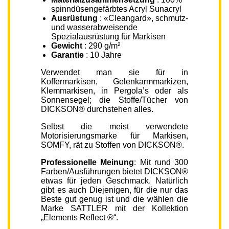
spinndüsengefärbtes Acryl Sunacryl
Ausrüstung
: «Cleangard», schmutz-
und wasserabweisende
Spezialausrüstung für Markisen
Gewicht
: 290 g/m²
Garantie
: 10 Jahre
Verwendet man sie für in
Koffermarkisen, Gelenkarmmarkizen,
Klemmarkisen, in Pergola’s oder als
Sonnensegel; die Stoffe/Tücher von
DICKSON® durchstehen alles.
Selbst die meist verwendete
Motorisierungsmarke für Markisen,
SOMFY, rät zu Stoffen von DICKSON®.
Professionelle Meinung
: Mit rund 300
Farben/Ausführungen bietet DICKSON®
etwas für jeden Geschmack. Natürlich
gibt es auch Diejenigen, für die nur das
Beste gut genug ist und die wählen die
Marke SATTLER mit der Kollektion
„Elements Reflect ®“.