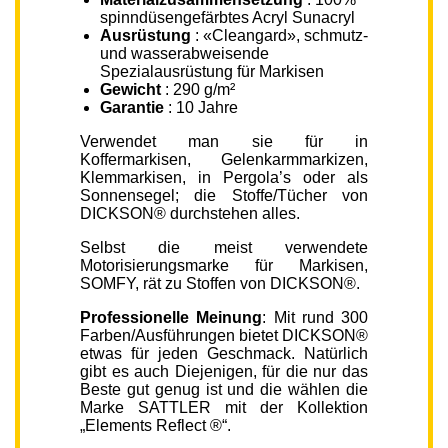
spinndüsengefärbtes Acryl Sunacryl
Ausrüstung
: «Cleangard», schmutz-
und wasserabweisende
Spezialausrüstung für Markisen
Gewicht
: 290 g/m²
Garantie
: 10 Jahre
Verwendet man sie für in
Koffermarkisen, Gelenkarmmarkizen,
Klemmarkisen, in Pergola’s oder als
Sonnensegel; die Stoffe/Tücher von
DICKSON® durchstehen alles.
Selbst die meist verwendete
Motorisierungsmarke für Markisen,
SOMFY, rät zu Stoffen von DICKSON®.
Professionelle Meinung
: Mit rund 300
Farben/Ausführungen bietet DICKSON®
etwas für jeden Geschmack. Natürlich
gibt es auch Diejenigen, für die nur das
Beste gut genug ist und die wählen die
Marke SATTLER mit der Kollektion
„Elements Reflect ®“.