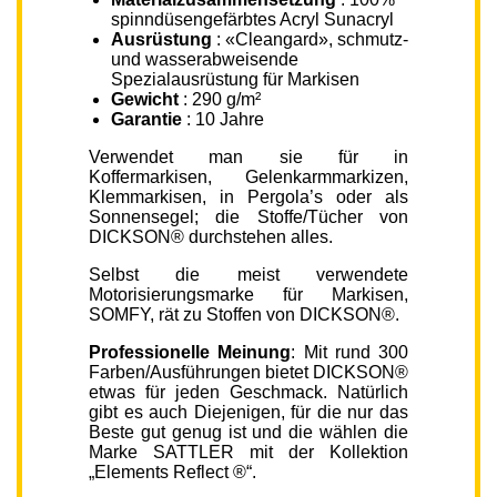
spinndüsengefärbtes Acryl Sunacryl
Ausrüstung
: «Cleangard», schmutz-
und wasserabweisende
Spezialausrüstung für Markisen
Gewicht
: 290 g/m²
Garantie
: 10 Jahre
Verwendet man sie für in
Koffermarkisen, Gelenkarmmarkizen,
Klemmarkisen, in Pergola’s oder als
Sonnensegel; die Stoffe/Tücher von
DICKSON® durchstehen alles.
Selbst die meist verwendete
Motorisierungsmarke für Markisen,
SOMFY, rät zu Stoffen von DICKSON®.
Professionelle Meinung
: Mit rund 300
Farben/Ausführungen bietet DICKSON®
etwas für jeden Geschmack. Natürlich
gibt es auch Diejenigen, für die nur das
Beste gut genug ist und die wählen die
Marke SATTLER mit der Kollektion
„Elements Reflect ®“.