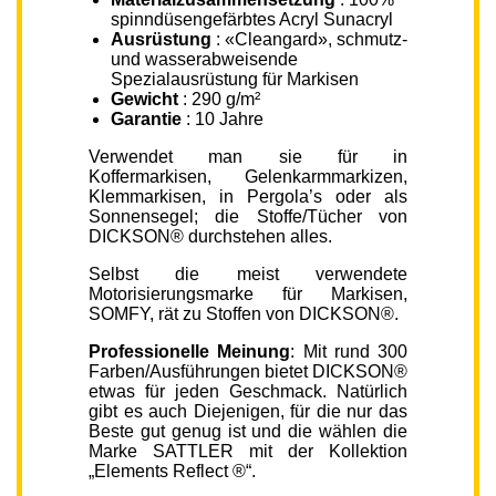
spinndüsengefärbtes Acryl Sunacryl
Ausrüstung
: «Cleangard», schmutz-
und wasserabweisende
Spezialausrüstung für Markisen
Gewicht
: 290 g/m²
Garantie
: 10 Jahre
Verwendet man sie für in
Koffermarkisen, Gelenkarmmarkizen,
Klemmarkisen, in Pergola’s oder als
Sonnensegel; die Stoffe/Tücher von
DICKSON® durchstehen alles.
Selbst die meist verwendete
Motorisierungsmarke für Markisen,
SOMFY, rät zu Stoffen von DICKSON®.
Professionelle Meinung
: Mit rund 300
Farben/Ausführungen bietet DICKSON®
etwas für jeden Geschmack. Natürlich
gibt es auch Diejenigen, für die nur das
Beste gut genug ist und die wählen die
Marke SATTLER mit der Kollektion
„Elements Reflect ®“.