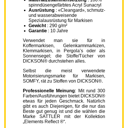
spinndüsengefärbtes Acryl Sunacryl
Ausrüstung
: «Cleangard», schmutz-
und wasserabweisende
Spezialausrüstung für Markisen
Gewicht
: 290 g/m²
Garantie
: 10 Jahre
Verwendet man sie für in
Koffermarkisen, Gelenkarmmarkizen,
Klemmarkisen, in Pergola’s oder als
Sonnensegel; die Stoffe/Tücher von
DICKSON® durchstehen alles.
Selbst die meist verwendete
Motorisierungsmarke für Markisen,
SOMFY, rät zu Stoffen von DICKSON®.
Professionelle Meinung
: Mit rund 300
Farben/Ausführungen bietet DICKSON®
etwas für jeden Geschmack. Natürlich
gibt es auch Diejenigen, für die nur das
Beste gut genug ist und die wählen die
Marke SATTLER mit der Kollektion
„Elements Reflect ®“.