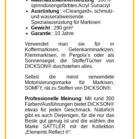
spinndüsengefärbtes Acryl Sunacryl
Ausrüstung
: «Cleangard», schmutz-
und wasserabweisende
Spezialausrüstung für Markisen
Gewicht
: 290 g/m²
Garantie
: 10 Jahre
Verwendet man sie für in
Koffermarkisen, Gelenkarmmarkizen,
Klemmarkisen, in Pergola’s oder als
Sonnensegel; die Stoffe/Tücher von
DICKSON® durchstehen alles.
Selbst die meist verwendete
Motorisierungsmarke für Markisen,
SOMFY, rät zu Stoffen von DICKSON®.
Professionelle Meinung
: Mit rund 300
Farben/Ausführungen bietet DICKSON®
etwas für jeden Geschmack. Natürlich
gibt es auch Diejenigen, für die nur das
Beste gut genug ist und die wählen die
Marke SATTLER mit der Kollektion
„Elements Reflect ®“.