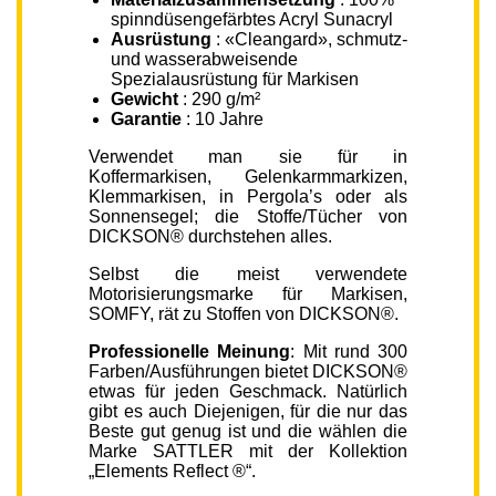
spinndüsengefärbtes Acryl Sunacryl
Ausrüstung
: «Cleangard», schmutz-
und wasserabweisende
Spezialausrüstung für Markisen
Gewicht
: 290 g/m²
Garantie
: 10 Jahre
Verwendet man sie für in
Koffermarkisen, Gelenkarmmarkizen,
Klemmarkisen, in Pergola’s oder als
Sonnensegel; die Stoffe/Tücher von
DICKSON® durchstehen alles.
Selbst die meist verwendete
Motorisierungsmarke für Markisen,
SOMFY, rät zu Stoffen von DICKSON®.
Professionelle Meinung
: Mit rund 300
Farben/Ausführungen bietet DICKSON®
etwas für jeden Geschmack. Natürlich
gibt es auch Diejenigen, für die nur das
Beste gut genug ist und die wählen die
Marke SATTLER mit der Kollektion
„Elements Reflect ®“.